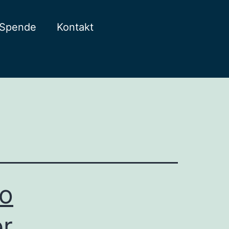
Spende
Kontakt
no
er