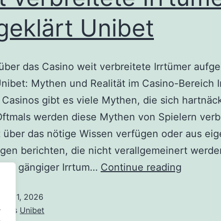
geklärt Unibet
ber das Casino weit verbreitete Irrtümer aufge
nibet: Mythen und Realität im Casino-Bereich I
 Casinos gibt es viele Mythen, die sich hartnäc
Oftmals werden diese Mythen von Spielern verbr
t über das nötige Wissen verfügen oder aus ei
gen berichten, die nicht verallgemeinert werde
 Ein gängiger Irrtum…
Continue reading
July 1, 2026
.
ed as
Unibet
.