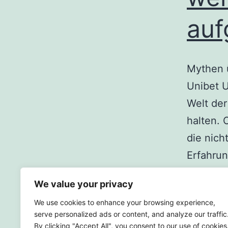
auf
Mythen ü
Unibet U
Welt der
halten. 
die nich
Erfahrun
können.
We value your privacy
We use cookies to enhance your browsing experience,
Published
serve personalized ads or content, and analyze our traffic
Categoriz
By clicking "Accept All", you consent to our use of cookies