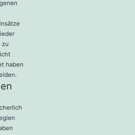
igenen
Einsätze
ieder
 zu
icht
get haben
eiden.
len
cherlich
tegien
haben