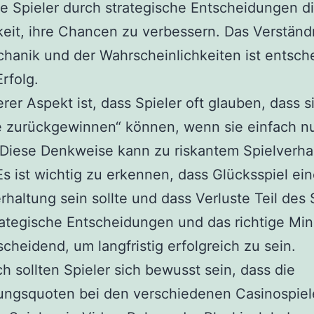
e Spieler durch strategische Entscheidungen d
eit, ihre Chancen zu verbessern. Das Verständ
hanik und der Wahrscheinlichkeiten ist entsch
Erfolg.
erer Aspekt ist, dass Spieler oft glauben, dass s
e zurückgewinnen“ können, wenn sie einfach nu
 Diese Denkweise kann zu riskantem Spielverha
Es ist wichtig zu erkennen, dass Glücksspiel ei
rhaltung sein sollte und dass Verluste Teil des 
rategische Entscheidungen und das richtige Mi
scheidend, um langfristig erfolgreich zu sein.
ch sollten Spieler sich bewusst sein, dass die
ungsquoten bei den verschiedenen Casinospie