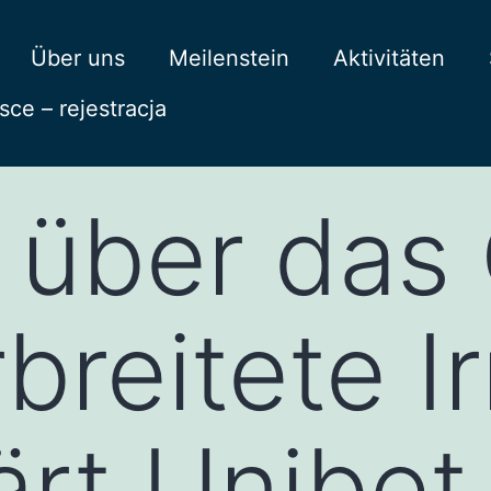
Über uns
Meilenstein
Aktivitäten
ce – rejestracja
über das 
breitete I
ärt Unibet