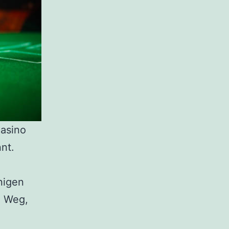
Casino
nt.
nigen
n Weg,