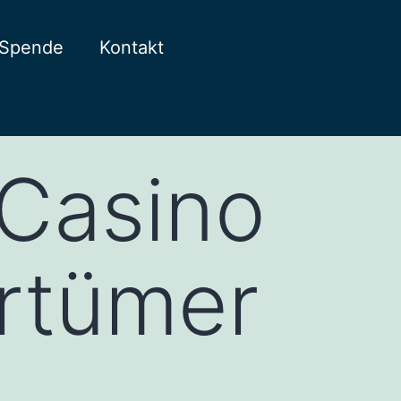
Spende
Kontakt
Casino
rrtümer