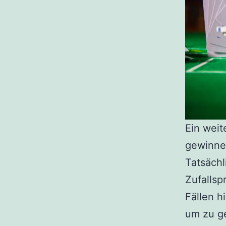
Ein weit
gewinnen
Tatsächl
Zufallsp
Fällen h
um zu ge