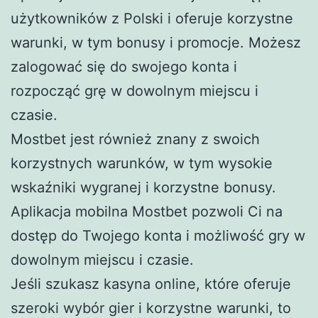
użytkowników z Polski i oferuje korzystne
warunki, w tym bonusy i promocje. Możesz
zalogować się do swojego konta i
rozpocząć grę w dowolnym miejscu i
czasie.
Mostbet jest również znany z swoich
korzystnych warunków, w tym wysokie
wskaźniki wygranej i korzystne bonusy.
Aplikacja mobilna Mostbet pozwoli Ci na
dostęp do Twojego konta i możliwość gry w
dowolnym miejscu i czasie.
Jeśli szukasz kasyna online, które oferuje
szeroki wybór gier i korzystne warunki, to