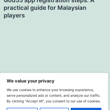
God55 app registration steps: A
practical guide for Malaysian
players
We value your privacy
We use cookies to enhance your browsing experience,
serve personalized ads or content, and analyze our traffic.
By clicking "Accept All", you consent to our use of cookies.