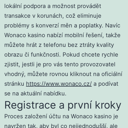
lokální podpora a možnost provádět
transakce v korunách, což eliminuje
problémy s konverzí měn a poplatky. Navíc
Wonaco kasino nabízí mobilní řešení, takže
můžete hrát z telefonu bez ztráty kvality
obrazu či funkčnosti. Pokud chcete rychle
zjistit, jestli je pro vás tento provozovatel
vhodný, můžete rovnou kliknout na oficiální
stránku
https://www.wonaco.cz/
a podívat
se na aktuální nabídku.
Registrace a první kroky
Proces založení účtu na Wonaco kasino je
navržen tak, aby byl co nejjednodušší, ale