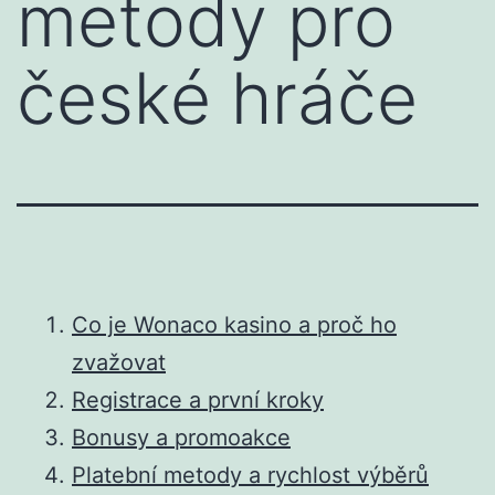
metody pro
české hráče
Co je Wonaco kasino a proč ho
zvažovat
Registrace a první kroky
Bonusy a promoakce
Platební metody a rychlost výběrů