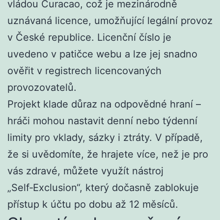
vládou Curacao, což je mezinárodně
uznávaná licence, umožňující legální provoz
v České republice. Licenční číslo je
uvedeno v patičce webu a lze jej snadno
ověřit v registrech licencovaných
provozovatelů.
Projekt klade důraz na odpovědné hraní –
hráči mohou nastavit denní nebo týdenní
limity pro vklady, sázky i ztráty. V případě,
že si uvědomíte, že hrajete více, než je pro
vás zdravé, můžete využít nástroj
„Self‑Exclusion“, který dočasně zablokuje
přístup k účtu po dobu až 12 měsíců.