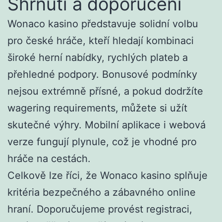
Shrnutí a doporučení
Wonaco kasino představuje solidní volbu
pro české hráče, kteří hledají kombinaci
široké herní nabídky, rychlých plateb a
přehledné podpory. Bonusové podmínky
nejsou extrémně přísné, a pokud dodržíte
wagering requirements, můžete si užít
skutečné výhry. Mobilní aplikace i webová
verze fungují plynule, což je vhodné pro
hráče na cestách.
Celkově lze říci, že Wonaco kasino splňuje
kritéria bezpečného a zábavného online
hraní. Doporučujeme provést registraci,