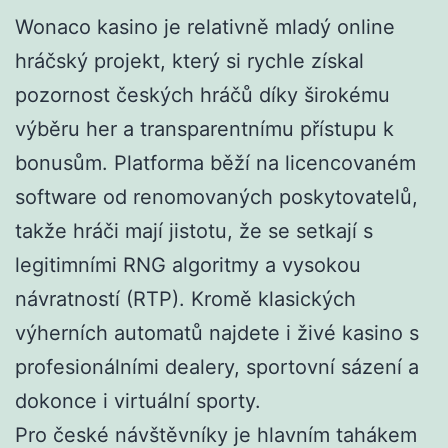
Wonaco kasino je relativně mladý online
hráčský projekt, který si rychle získal
pozornost českých hráčů díky širokému
výběru her a transparentnímu přístupu k
bonusům. Platforma běží na licencovaném
software od renomovaných poskytovatelů,
takže hráči mají jistotu, že se setkají s
legitimními RNG algoritmy a vysokou
návratností (RTP). Kromě klasických
výherních automatů najdete i živé kasino s
profesionálními dealery, sportovní sázení a
dokonce i virtuální sporty.
Pro české návštěvníky je hlavním tahákem