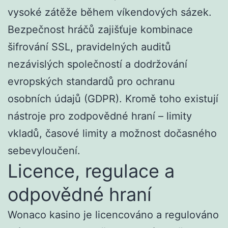
vysoké zátěže během víkendových sázek.
Bezpečnost hráčů zajišťuje kombinace
šifrování SSL, pravidelných auditů
nezávislých společností a dodržování
evropských standardů pro ochranu
osobních údajů (GDPR). Kromě toho existují
nástroje pro zodpovědné hraní – limity
vkladů, časové limity a možnost dočasného
sebevyloučení.
Licence, regulace a
odpovědné hraní
Wonaco kasino je licencováno a regulováno