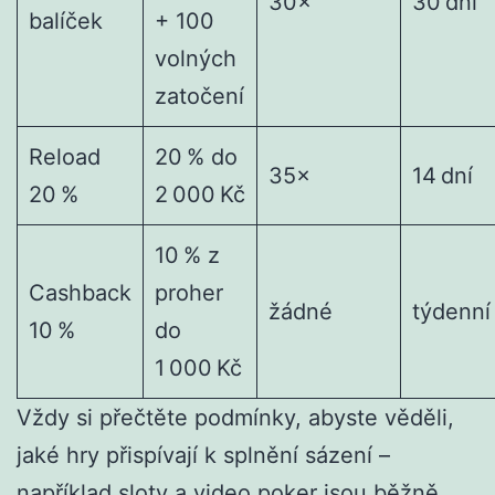
30×
30 dní
balíček
+ 100
volných
zatočení
Reload
20 % do
35×
14 dní
20 %
2 000 Kč
10 % z
Cashback
proher
žádné
týdenní
10 %
do
1 000 Kč
Vždy si přečtěte podmínky, abyste věděli,
jaké hry přispívají k splnění sázení –
například sloty a video poker jsou běžně