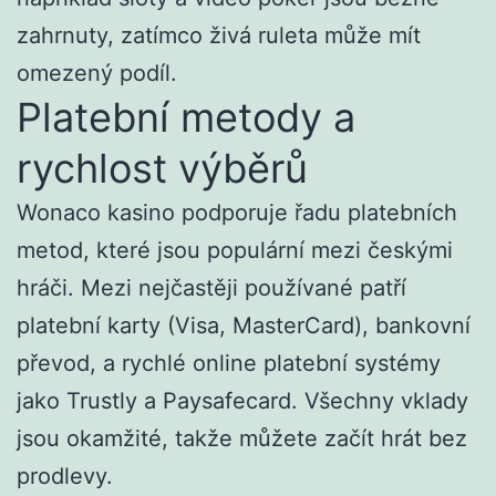
zahrnuty, zatímco živá ruleta může mít
omezený podíl.
Platební metody a
rychlost výběrů
Wonaco kasino podporuje řadu platebních
metod, které jsou populární mezi českými
hráči. Mezi nejčastěji používané patří
platební karty (Visa, MasterCard), bankovní
převod, a rychlé online platební systémy
jako Trustly a Paysafecard. Všechny vklady
jsou okamžité, takže můžete začít hrát bez
prodlevy.