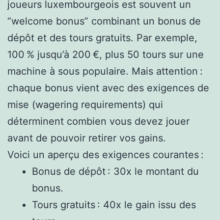
joueurs luxembourgeois est souvent un
“welcome bonus” combinant un bonus de
dépôt et des tours gratuits. Par exemple,
100 % jusqu’à 200 €, plus 50 tours sur une
machine à sous populaire. Mais attention :
chaque bonus vient avec des exigences de
mise (wagering requirements) qui
déterminent combien vous devez jouer
avant de pouvoir retirer vos gains.
Voici un aperçu des exigences courantes :
Bonus de dépôt : 30x le montant du
bonus.
Tours gratuits : 40x le gain issu des