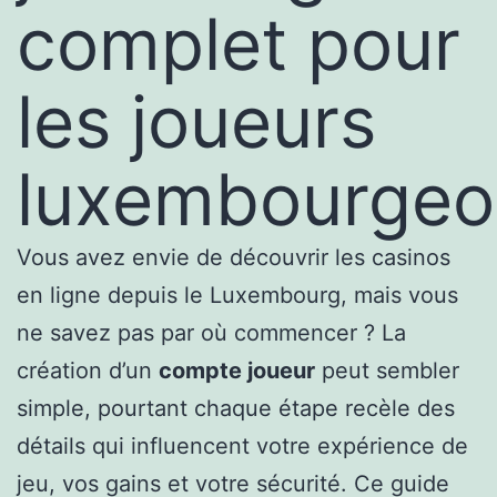
complet pour
les joueurs
luxembourgeo
Vous avez envie de découvrir les casinos
en ligne depuis le Luxembourg, mais vous
ne savez pas par où commencer ? La
création d’un
compte joueur
peut sembler
simple, pourtant chaque étape recèle des
détails qui influencent votre expérience de
jeu, vos gains et votre sécurité. Ce guide