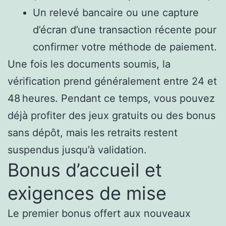
Un relevé bancaire ou une capture
d’écran d’une transaction récente pour
confirmer votre méthode de paiement.
Une fois les documents soumis, la
vérification prend généralement entre 24 et
48 heures. Pendant ce temps, vous pouvez
déjà profiter des jeux gratuits ou des bonus
sans dépôt, mais les retraits restent
suspendus jusqu’à validation.
Bonus d’accueil et
exigences de mise
Le premier bonus offert aux nouveaux