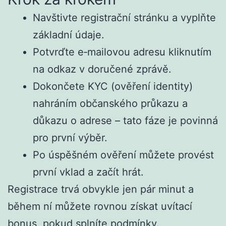
Navštivte registrační stránku a vyplňte
základní údaje.
Potvrďte e‑mailovou adresu kliknutím
na odkaz v doručené zprávě.
Dokončete KYC (ověření identity)
nahráním občanského průkazu a
důkazu o adrese – tato fáze je povinná
pro první výběr.
Po úspěšném ověření můžete provést
první vklad a začít hrát.
Registrace trvá obvykle jen pár minut a
během ní můžete rovnou získat uvítací
bonus, pokud splníte podmínky.