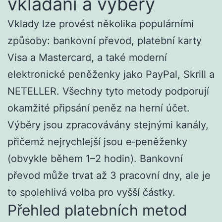
vkládání a výběry
Vklady lze provést několika populárními
způsoby: bankovní převod, platební karty
Visa a Mastercard, a také moderní
elektronické peněženky jako PayPal, Skrill a
NETELLER. Všechny tyto metody podporují
okamžité připsání peněz na herní účet.
Výběry jsou zpracovávány stejnými kanály,
přičemž nejrychlejší jsou e‑peněženky
(obvykle během 1–2 hodin). Bankovní
převod může trvat až 3 pracovní dny, ale je
to spolehlivá volba pro vyšší částky.
Přehled platebních metod