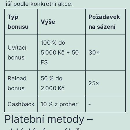
liší podle konkrétní akce.
Typ
Požadavek
Výše
bonusu
na sázení
100 % do
Uvítací
5 000 Kč + 50
30×
bonus
FS
Reload
50 % do
25×
bonus
2 000 Kč
Cashback
10 % z proher
‑
Platební metody –