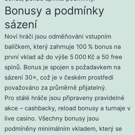
Bonusy a podmínky
sázení
Noví hráči jsou odměňováni vstupním
balíčkem, který zahrnuje 100 % bonus na
první vklad až do výše 5 000 Kč a 50 free
spinů. Bonus je spojen s požadavkem na
sázení 30×, což je v českém prostředí
považováno za průměrně přijatelný.
Pro stálé hráče jsou připraveny pravidelné
akce – cashbacky, reload bonusy a turnaje v
live casino. Všechny bonusy jsou
podmíněny minimálním vkladem, který se