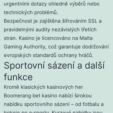
urgentními dotazy ohledně výběrů nebo
technických problémů.
Bezpečnost je zajištěna šifrováním SSL a
pravidelnými audity nezávislých třetích
stran. Kasino je licencováno na Malta
Gaming Authority, což garantuje dodržování
evropských standardů ochrany hráčů.
Sportovní sázení a další
funkce
Kromě klasických kasinových her
Boomerang bet kasino nabízí širokou
nabídku sportovního sázení – od fotbalu a
hokeje po e‑sporty. Kurzové nabídky jsou