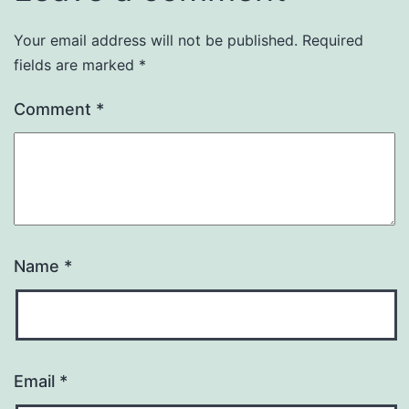
Your email address will not be published.
Required
fields are marked
*
Comment
*
Name
*
Email
*