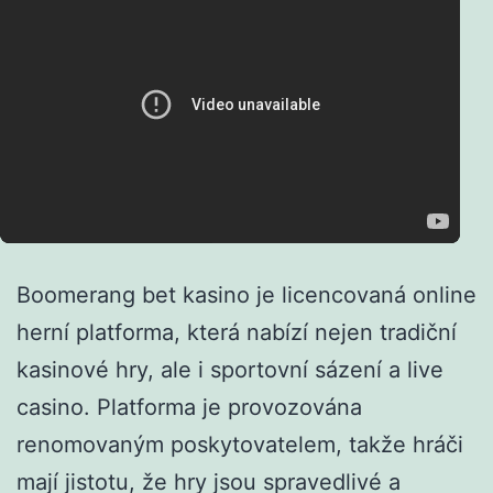
Boomerang bet kasino je licencovaná online
herní platforma, která nabízí nejen tradiční
kasinové hry, ale i sportovní sázení a live
casino. Platforma je provozována
renomovaným poskytovatelem, takže hráči
mají jistotu, že hry jsou spravedlivé a