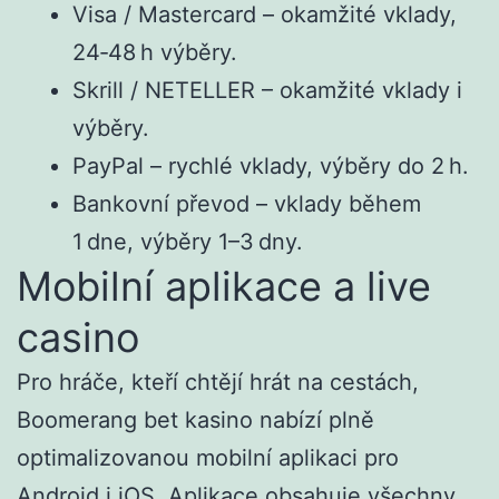
Visa / Mastercard – okamžité vklady,
24‑48 h výběry.
Skrill / NETELLER – okamžité vklady i
výběry.
PayPal – rychlé vklady, výběry do 2 h.
Bankovní převod – vklady během
1 dne, výběry 1–3 dny.
Mobilní aplikace a live
casino
Pro hráče, kteří chtějí hrát na cestách,
Boomerang bet kasino nabízí plně
optimalizovanou mobilní aplikaci pro
Android i iOS. Aplikace obsahuje všechny