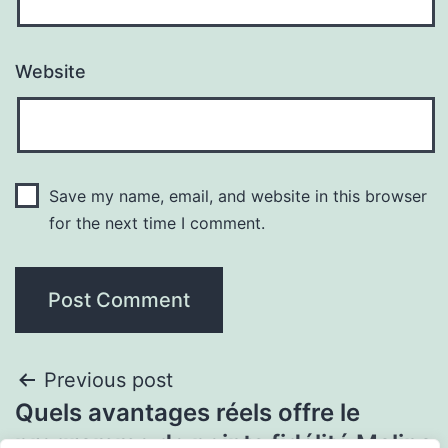
Website
Save my name, email, and website in this browser
for the next time I comment.
Previous post
Quels avantages réels offre le
programme de points fidélité Malina