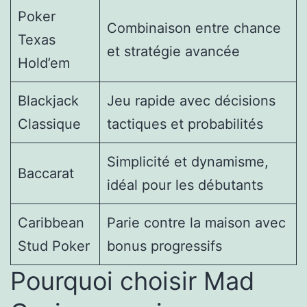
Poker
Combinaison entre chance
Texas
et stratégie avancée
Hold’em
Blackjack
Jeu rapide avec décisions
Classique
tactiques et probabilités
Simplicité et dynamisme,
Baccarat
idéal pour les débutants
Caribbean
Parie contre la maison avec
Stud Poker
bonus progressifs
Pourquoi choisir Mad