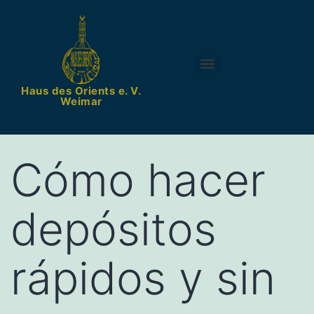
Vavada online casino w Polsce – rejestracja
Haus des Orients e. V.
Weimar
Cómo hacer
depósitos
rápidos y sin