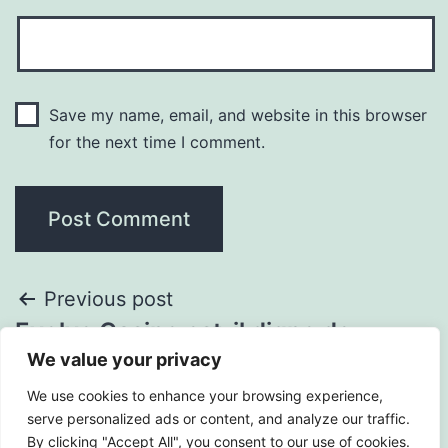
Save my name, email, and website in this browser
for the next time I comment.
Previous post
Evolve Casino est-il digne de
confiance en 2024 ?
We value your privacy
We use cookies to enhance your browsing experience,
serve personalized ads or content, and analyze our traffic.
Next post
By clicking "Accept All", you consent to our use of cookies.