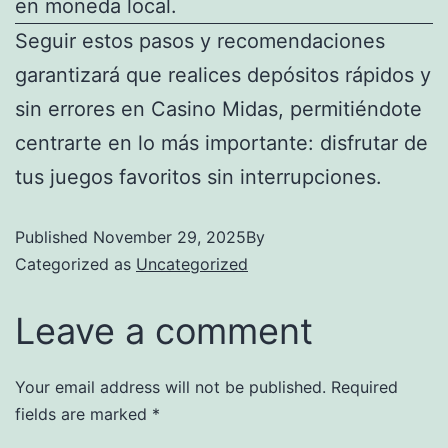
en moneda local.
Seguir estos pasos y recomendaciones
garantizará que realices depósitos rápidos y
sin errores en Casino Midas, permitiéndote
centrarte en lo más importante: disfrutar de
tus juegos favoritos sin interrupciones.
Published
November 29, 2025
By
Categorized as
Uncategorized
Leave a comment
Your email address will not be published.
Required
fields are marked
*