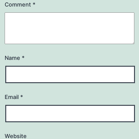
Comment
*
Name
*
Email
*
Website