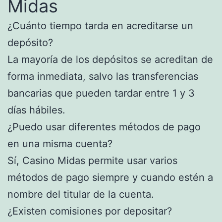
Midas
¿Cuánto tiempo tarda en acreditarse un
depósito?
La mayoría de los depósitos se acreditan de
forma inmediata, salvo las transferencias
bancarias que pueden tardar entre 1 y 3
días hábiles.
¿Puedo usar diferentes métodos de pago
en una misma cuenta?
Sí, Casino Midas permite usar varios
métodos de pago siempre y cuando estén a
nombre del titular de la cuenta.
¿Existen comisiones por depositar?