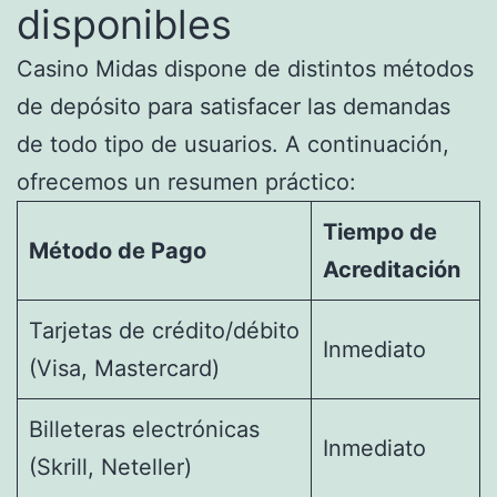
disponibles
Casino Midas dispone de distintos métodos
de depósito para satisfacer las demandas
de todo tipo de usuarios. A continuación,
ofrecemos un resumen práctico:
Tiempo de
Método de Pago
Acreditación
Tarjetas de crédito/débito
Inmediato
(Visa, Mastercard)
Billeteras electrónicas
Inmediato
(Skrill, Neteller)