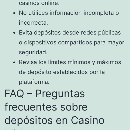
casinos online.
No utilices información incompleta o
incorrecta.
Evita depósitos desde redes públicas
o dispositivos compartidos para mayor
seguridad.
Revisa los límites mínimos y máximos
de depósito establecidos por la
plataforma.
FAQ – Preguntas
frecuentes sobre
depósitos en Casino