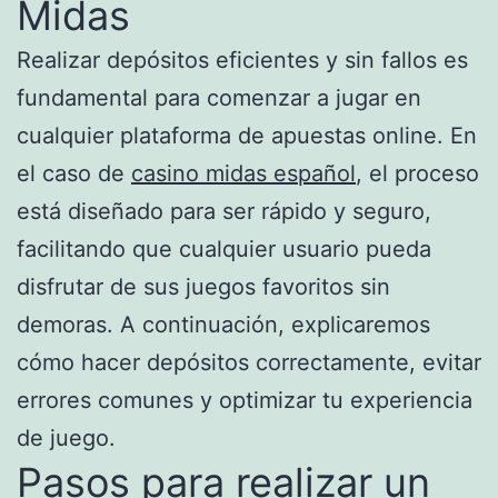
Midas
Realizar depósitos eficientes y sin fallos es
fundamental para comenzar a jugar en
cualquier plataforma de apuestas online. En
el caso de
casino midas español
, el proceso
está diseñado para ser rápido y seguro,
facilitando que cualquier usuario pueda
disfrutar de sus juegos favoritos sin
demoras. A continuación, explicaremos
cómo hacer depósitos correctamente, evitar
errores comunes y optimizar tu experiencia
de juego.
Pasos para realizar un