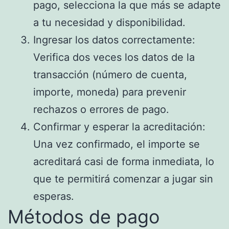
pago, selecciona la que más se adapte
a tu necesidad y disponibilidad.
Ingresar los datos correctamente:
Verifica dos veces los datos de la
transacción (número de cuenta,
importe, moneda) para prevenir
rechazos o errores de pago.
Confirmar y esperar la acreditación:
Una vez confirmado, el importe se
acreditará casi de forma inmediata, lo
que te permitirá comenzar a jugar sin
esperas.
Métodos de pago