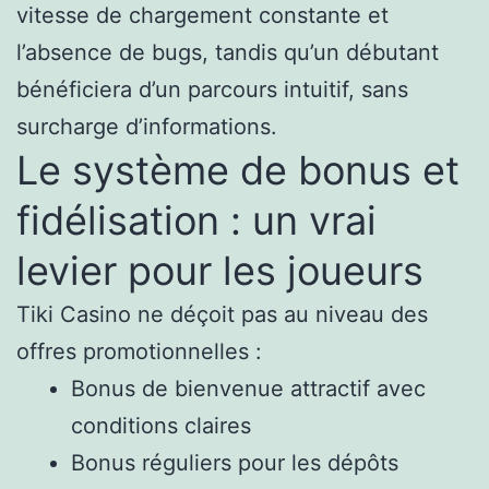
vitesse de chargement constante et
l’absence de bugs, tandis qu’un débutant
bénéficiera d’un parcours intuitif, sans
surcharge d’informations.
Le système de bonus et
fidélisation : un vrai
levier pour les joueurs
Tiki Casino ne déçoit pas au niveau des
offres promotionnelles :
Bonus de bienvenue attractif avec
conditions claires
Bonus réguliers pour les dépôts