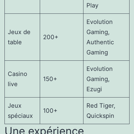
Play
Evolution
Jeux de
Gaming,
200+
table
Authentic
Gaming
Evolution
Casino
150+
Gaming,
live
Ezugi
Jeux
Red Tiger,
100+
spéciaux
Quickspin
Une expérience