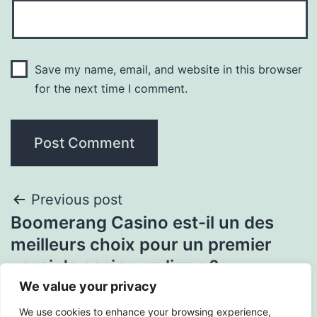
Save my name, email, and website in this browser
for the next time I comment.
Previous post
Boomerang Casino est-il un des
meilleurs choix pour un premier
essai de casino en ligne ?
We value your privacy
Next post
We use cookies to enhance your browsing experience,