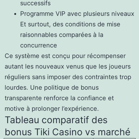
successifs
Programme VIP avec plusieurs niveaux
Et surtout, des conditions de mise
raisonnables comparées à la
concurrence
Ce système est conçu pour récompenser
autant les nouveaux venus que les joueurs
réguliers sans imposer des contraintes trop
lourdes. Une politique de bonus
transparente renforce la confiance et
motive à prolonger l’expérience.
Tableau comparatif des
bonus Tiki Casino vs marché