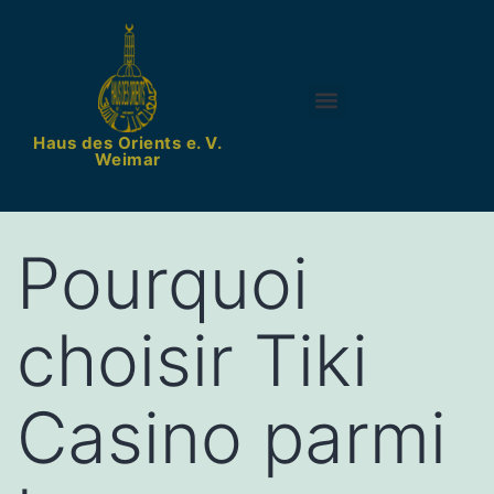
Vavada online casino w Polsce – rejestracja
Haus des Orients e. V.
Weimar
Pourquoi
choisir Tiki
Casino parmi