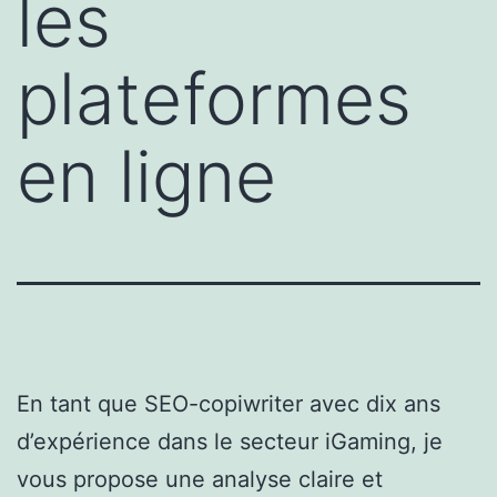
les
plateformes
en ligne
En tant que SEO-copiwriter avec dix ans
d’expérience dans le secteur iGaming, je
vous propose une analyse claire et