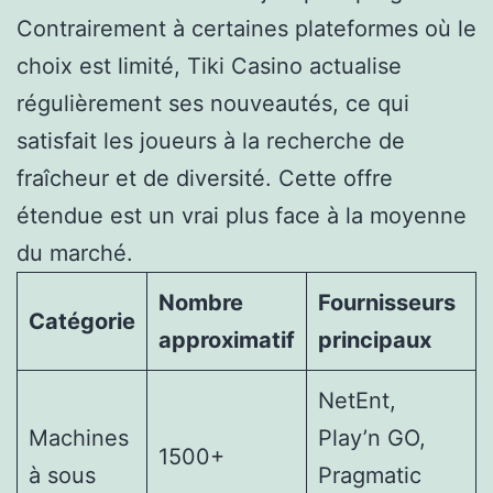
Contrairement à certaines plateformes où le
choix est limité, Tiki Casino actualise
régulièrement ses nouveautés, ce qui
satisfait les joueurs à la recherche de
fraîcheur et de diversité. Cette offre
étendue est un vrai plus face à la moyenne
du marché.
Nombre
Fournisseurs
Catégorie
approximatif
principaux
NetEnt,
Machines
Play’n GO,
1500+
à sous
Pragmatic