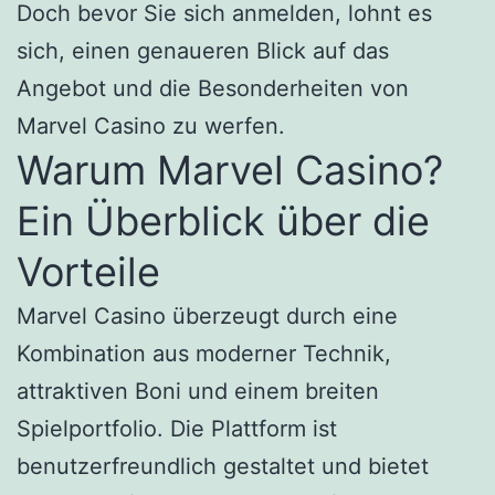
Doch bevor Sie sich anmelden, lohnt es
sich, einen genaueren Blick auf das
Angebot und die Besonderheiten von
Marvel Casino zu werfen.
Warum Marvel Casino?
Ein Überblick über die
Vorteile
Marvel Casino überzeugt durch eine
Kombination aus moderner Technik,
attraktiven Boni und einem breiten
Spielportfolio. Die Plattform ist
benutzerfreundlich gestaltet und bietet