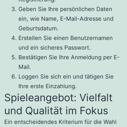
Geben Sie Ihre persönlichen Daten
ein, wie Name, E-Mail-Adresse und
Geburtsdatum.
Erstellen Sie einen Benutzernamen
und ein sicheres Passwort.
Bestätigen Sie Ihre Anmeldung per E-
Mail.
Loggen Sie sich ein und tätigen Sie
Ihre erste Einzahlung.
Spieleangebot: Vielfalt
und Qualität im Fokus
Ein entscheidendes Kriterium für die Wahl