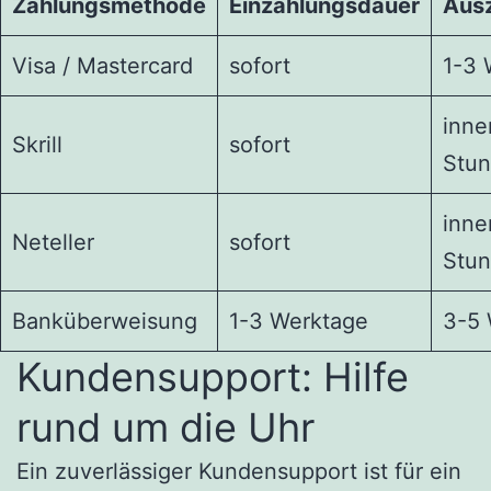
Zahlungsmethode
Einzahlungsdauer
Aus
Visa / Mastercard
sofort
1-3 
inne
Skrill
sofort
Stu
inne
Neteller
sofort
Stu
Banküberweisung
1-3 Werktage
3-5 
Kundensupport: Hilfe
rund um die Uhr
Ein zuverlässiger Kundensupport ist für ein