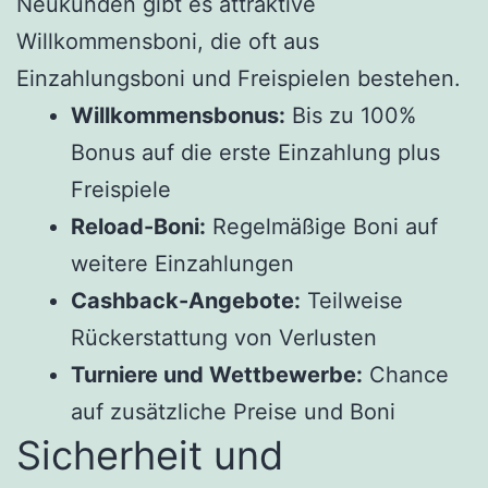
Neukunden gibt es attraktive
Willkommensboni, die oft aus
Einzahlungsboni und Freispielen bestehen.
Willkommensbonus:
Bis zu 100%
Bonus auf die erste Einzahlung plus
Freispiele
Reload-Boni:
Regelmäßige Boni auf
weitere Einzahlungen
Cashback-Angebote:
Teilweise
Rückerstattung von Verlusten
Turniere und Wettbewerbe:
Chance
auf zusätzliche Preise und Boni
Sicherheit und