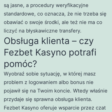
są jasne, a procedury weryfikacyjne
standardowe, co oznacza, że nie trzeba się
obawiać o swoje środki, ale też nie ma co
liczyć na błyskawiczne transfery.
Obsługa klienta – czy
Fezbet Kasyno potrafi
pomóc?
Wyobraź sobie sytuację, w której masz
problem z logowaniem albo bonus nie
pojawił się na Twoim koncie. Wtedy właśnie
przydaje się sprawna obsługa klienta.
Fezbet Kasyno oferuje wsparcie przez czat