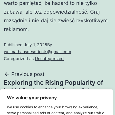
warto pamiętać, że hazard to nie tylko
zabawa, ale też odpowiedzialność. Graj
rozsądnie i nie daj się zwieść błyskotliwym
reklamom.
Published
July 1, 2025
By
weimarhausdesorients@gmail.com
Categorized as
Uncategorized
Previous post
Exploring the Rising Popularity of
Lukki Casino AU in Australia’s
iGaming Market
We value your privacy
We use cookies to enhance your browsing experience,
serve personalized ads or content, and analyze our traffic.
Next post