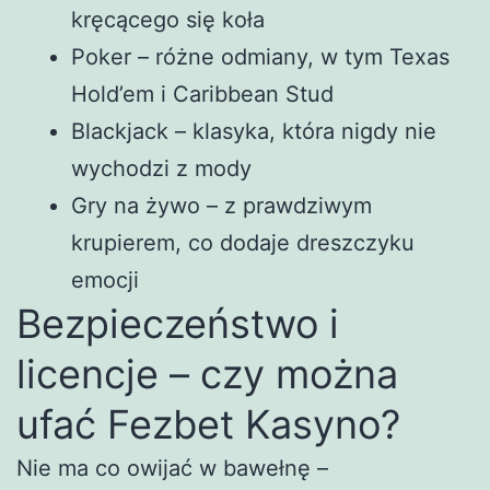
kręcącego się koła
Poker – różne odmiany, w tym Texas
Hold’em i Caribbean Stud
Blackjack – klasyka, która nigdy nie
wychodzi z mody
Gry na żywo – z prawdziwym
krupierem, co dodaje dreszczyku
emocji
Bezpieczeństwo i
licencje – czy można
ufać Fezbet Kasyno?
Nie ma co owijać w bawełnę –