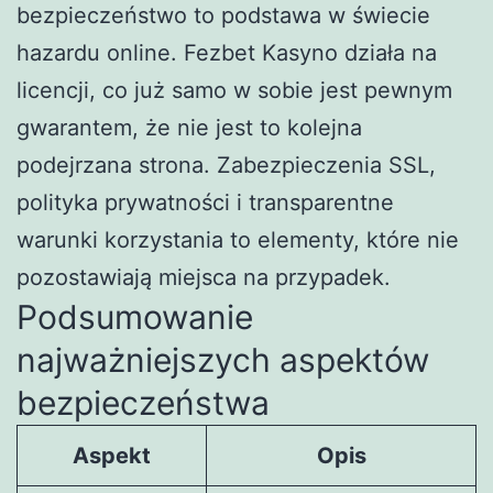
bezpieczeństwo to podstawa w świecie
hazardu online. Fezbet Kasyno działa na
licencji, co już samo w sobie jest pewnym
gwarantem, że nie jest to kolejna
podejrzana strona. Zabezpieczenia SSL,
polityka prywatności i transparentne
warunki korzystania to elementy, które nie
pozostawiają miejsca na przypadek.
Podsumowanie
najważniejszych aspektów
bezpieczeństwa
Aspekt
Opis