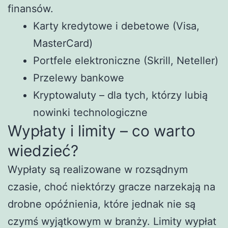
finansów.
Karty kredytowe i debetowe (Visa,
MasterCard)
Portfele elektroniczne (Skrill, Neteller)
Przelewy bankowe
Kryptowaluty – dla tych, którzy lubią
nowinki technologiczne
Wypłaty i limity – co warto
wiedzieć?
Wypłaty są realizowane w rozsądnym
czasie, choć niektórzy gracze narzekają na
drobne opóźnienia, które jednak nie są
czymś wyjątkowym w branży. Limity wypłat