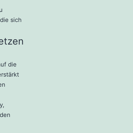
u
die sich
etzen
uf die
rstärkt
en
y,
iden