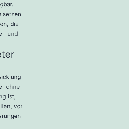
gbar.
s setzen
en, die
ten und
eter
wicklung
er ohne
g ist,
llen, vor
gerungen