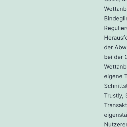
Wettanbi
Bindegl
Regulie
Herausfo
der Abwi
bei der 
Wettanb
eigene T
Schnitts
Trustly,
Transakt
eigenstä
Nutzerer