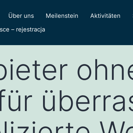
Über uns
Meilenstein
Aktivitäten
ce – rejestracja
ieter ohn
für überr
izierte W