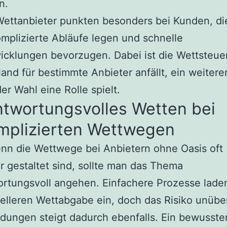
n.
ettanbieter punkten besonders bei Kunden, di
mplizierte Abläufe legen und schnelle
cklungen bevorzugen. Dabei ist die Wettsteuer,
and für bestimmte Anbieter anfällt, ein weiterer
der Wahl eine Rolle spielt.
ntwortungsvolles Wetten bei
mplizierten Wettwegen
nn die Wettwege bei Anbietern ohne Oasis oft
r gestaltet sind, sollte man das Thema
rtungsvoll angehen. Einfachere Prozesse lade
elleren Wettabgabe ein, doch das Risiko unübe
dungen steigt dadurch ebenfalls. Ein bewusste