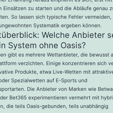
n Einsätzen zu starten und die Abläufe genau z
en. So lassen sich typische Fehler vermeiden, 
 ungewohnten Systematik ergeben können.
überblick: Welche Anbieter s
in System ohne Oasis?
en gibt es mehrere Wettanbieter, die bewusst a
attform verzichten. Einige konzentrieren sich ve
vative Produkte, etwa Live-Wetten mit attraktiv
oder Spezialwetten auf E-Sports und
portarten. Die Anbieter von Marken wie Betwa
der Bet365 experimentieren vermehrt mit hybr
, die teils Oasis-gebunden, teils unabhängig