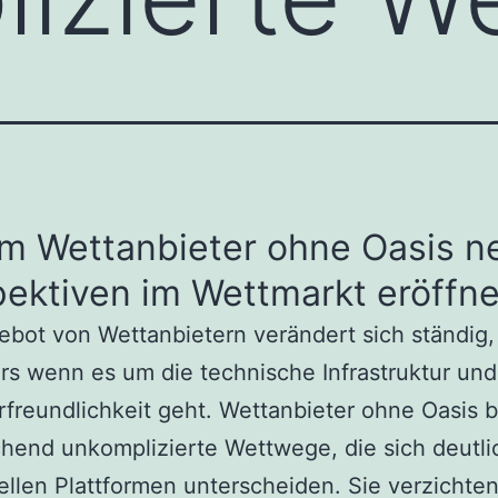
m Wettanbieter ohne Oasis n
ektiven im Wettmarkt eröffn
bot von Wettanbietern verändert sich ständig,
s wenn es um die technische Infrastruktur und
freundlichkeit geht. Wettanbieter ohne Oasis b
hend unkomplizierte Wettwege, die sich deutli
nellen Plattformen unterscheiden. Sie verzichte