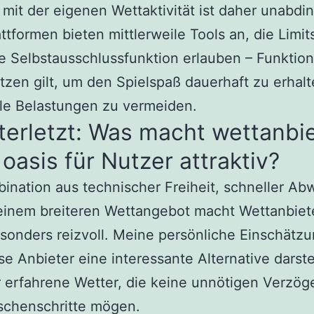
it der eigenen Wettaktivität ist daher unabdin
attformen bieten mittlerweile Tools an, die Limit
e Selbstausschlussfunktion erlauben – Funktion
tzen gilt, um den Spielspaß dauerhaft zu erhal
lle Belastungen zu vermeiden.
erletzt: Was macht wettanbi
oasis für Nutzer attraktiv?
ination aus technischer Freiheit, schneller Ab
 einem breiteren Wettangebot macht Wettanbiet
sonders reizvoll. Meine persönliche Einschätzun
se Anbieter eine interessante Alternative darste
r erfahrene Wetter, die keine unnötigen Verzö
schenschritte mögen.