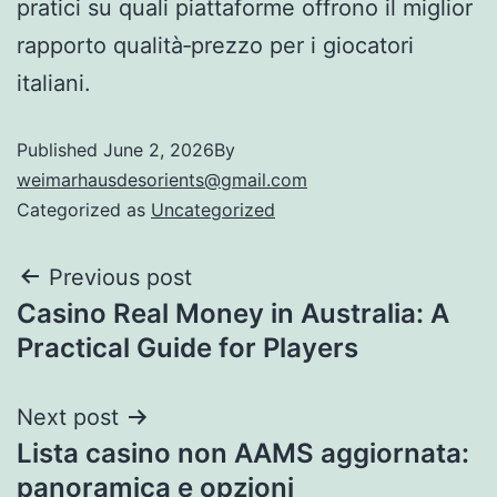
pratici su quali piattaforme offrono il miglior
rapporto qualità‑prezzo per i giocatori
italiani.
Published
June 2, 2026
By
weimarhausdesorients@gmail.com
Categorized as
Uncategorized
Previous post
Casino Real Money in Australia: A
Practical Guide for Players
Next post
Lista casino non AAMS aggiornata:
panoramica e opzioni