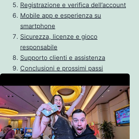
Registrazione e verifica dell’account
Mobile app e esperienza su
smartphone
Sicurezza, licenze e gioco
responsabile
Supporto clienti e assistenza
Conclusioni e prossimi passi