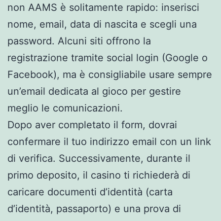
non AAMS è solitamente rapido: inserisci
nome, email, data di nascita e scegli una
password. Alcuni siti offrono la
registrazione tramite social login (Google o
Facebook), ma è consigliabile usare sempre
un’email dedicata al gioco per gestire
meglio le comunicazioni.
Dopo aver completato il form, dovrai
confermare il tuo indirizzo email con un link
di verifica. Successivamente, durante il
primo deposito, il casino ti richiederà di
caricare documenti d’identità (carta
d’identità, passaporto) e una prova di