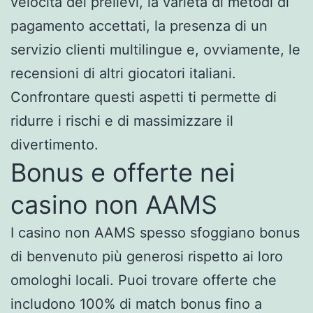
velocità dei prelievi, la varietà di metodi di
pagamento accettati, la presenza di un
servizio clienti multilingue e, ovviamente, le
recensioni di altri giocatori italiani.
Confrontare questi aspetti ti permette di
ridurre i rischi e di massimizzare il
divertimento.
Bonus e offerte nei
casino non AAMS
I casino non AAMS spesso sfoggiano bonus
di benvenuto più generosi rispetto ai loro
omologhi locali. Puoi trovare offerte che
includono 100% di match bonus fino a