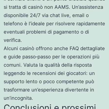
si tratta di casinò non AAMS. Un’assistenza
disponibile 24/7 via chat live, email o
telefono è l’ideale per risolvere rapidamente
eventuali problemi di pagamento o di
verifica.
Alcuni casinò offrono anche FAQ dettagliate
e guide passo‑passo per le operazioni più
comuni. Valuta la qualità della risposta
leggendo le recensioni dei giocatori: un
supporto lento o poco competente può
trasformare un’esperienza divertente in
un’incognita.
Conclusioni e prossimi