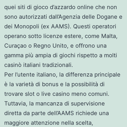
quei siti di gioco d’azzardo online che non
sono autorizzati dall’Agenzia delle Dogane e
dei Monopoli (ex AAMS). Questi operatori
operano sotto licenze estere, come Malta,
Curaçao o Regno Unito, e offrono una
gamma più ampia di giochi rispetto a molti
casinò italiani tradizionali.
Per l’utente italiano, la differenza principale
è la varietà di bonus e la possibilità di
trovare slot o live casino meno comuni.
Tuttavia, la mancanza di supervisione
diretta da parte dell’AAMS richiede una
maggiore attenzione nella scelta,