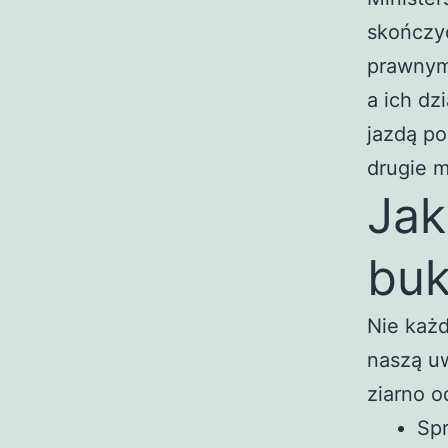
skończyć
prawnymi
a ich dz
jazdą po
drugie 
Jak
bu
Nie każd
naszą u
ziarno o
Spr