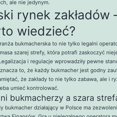
ch, ale nie jedynym.
ski rynek zakładów 
to wiedzieć?
ranża bukmacherska to nie tylko legalni operato
 masa szarej strefy, która potrafi zaskoczyć nie
Legalizacja i regulacje wprowadziły pewne stan
oznacza to, że każdy bukmacher jest godny zau
miętać, że zakłady to nie tylko zabawa, ale i r
zeba umieć kontrolować.
ni bukmacherzy a szara stref
dy bukmacher działający w Polsce ma zezwolen
stwa Finansów. Gra u nielegalnego operatora 