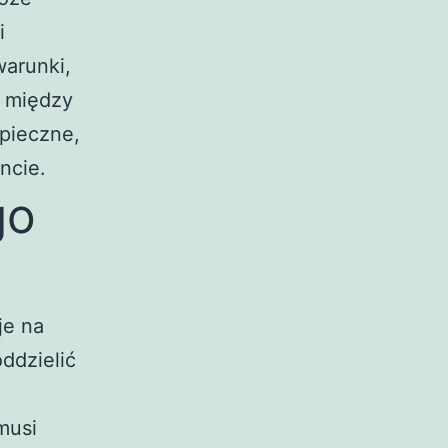
i
warunki,
r między
zpieczne,
ncie.
go
je na
ddzielić
musi