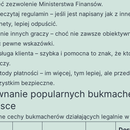
ć zezwolenie Ministerstwa Finansów.
eczytaj regulamin – jeśli jest napisany jak z inn
nety, lepiej odpuścić.
nie innych graczy – choć nie zawsze obiektyw
ć pewne wskazówki.
ługa klienta – szybka i pomocna to znak, że kt
czy.
ody płatności – im więcej, tym lepiej, ale prze
zystkim bezpieczne.
wnanie popularnych bukmach
lsce
e cechy bukmacherów działających legalnie w
Dos