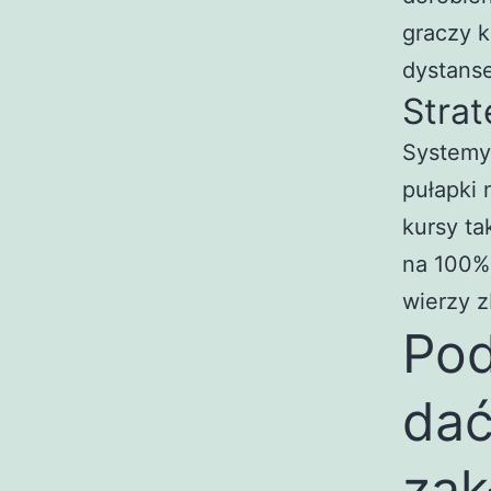
graczy k
dystanse
Strat
Systemy
pułapki 
kursy ta
na 100% 
wierzy 
Pod
dać
zak