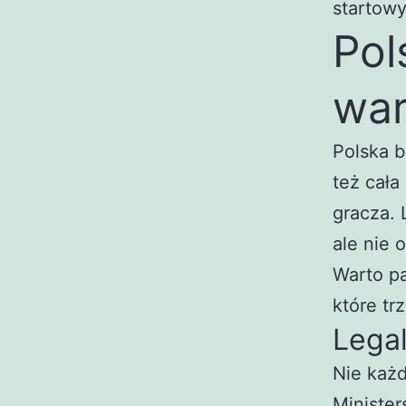
startowy
Pol
war
Polska b
też cała
gracza. 
ale nie 
Warto pa
które tr
Legal
Nie każ
Minister