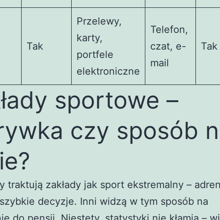
Przelewy,
Telefon,
karty,
Tak
czat, e-
Tak
portfele
mail
elektroniczne
łady sportowe –
rywka czy sposób n
ie?
y traktują zakłady jak sport ekstremalny – adren
 szybkie decyzje. Inni widzą w tym sposób na
ie do pensji. Niestety, statystyki nie kłamią – 