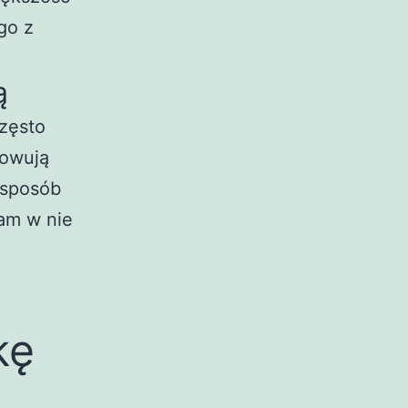
go z
ą
zęsto
sowują
 sposób
sam w nie
kę