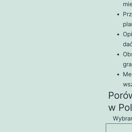
mie
Prz
pla
Opi
da
Obs
gra
Met
ws
Poró
w Po
Wybran