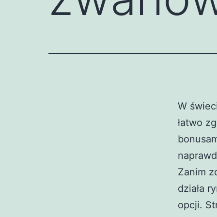
W świeci
łatwo zg
bonusami
naprawd
Zanim zd
działa r
opcji. S