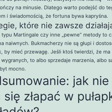
ończy na minusie. Dlatego warto podejść do te
m i świadomością, że fortuna bywa kapryśna.
egie, które nie zawsze działaj
 typu Martingale czy inne „pewne” metody to c
na naiwnych. Bukmacherzy nie są głupi i dosto
k, by mieć przewagę. Jeśli ktoś twierdzi, że ma
wygranych, to albo sprzedaje marzenia, albo 
zbyt mocno.
sumowanie: jak nie
 się złapać w pułap
ładów?