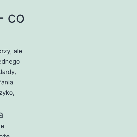
– co
rzy, ale
jednego
dardy,
fania.
yzyko,
a
ie
może