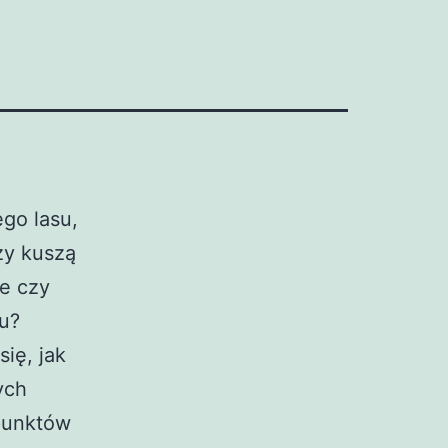
go lasu,
zy kuszą
le czy
u?
ię, jak
ych
punktów