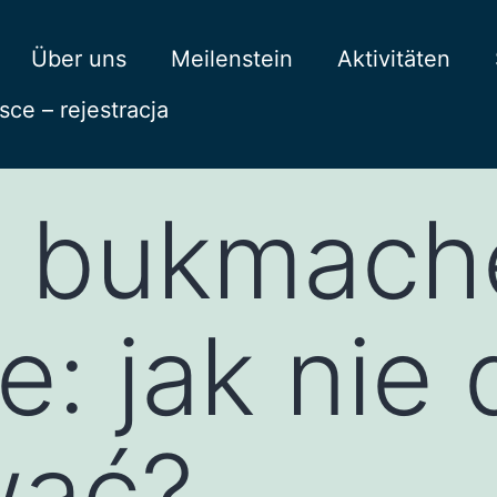
Über uns
Meilenstein
Aktivitäten
ce – rejestracja
y bukmach
: jak nie 
wać?