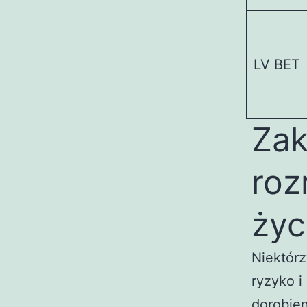
LV BET
Zak
roz
życ
Niektórz
ryzyko i
dorobien