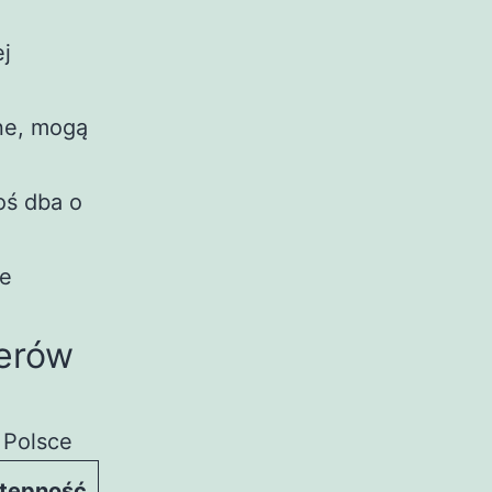
ej
ne, mogą
oś dba o
de
erów
 Polsce
tępność