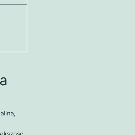
a
alina,
większość