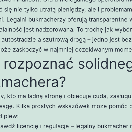
 się nie tylko utratą pieniędzy, ale i problemam
. Legalni bukmacherzy oferują transparentne 
iałalność jest nadzorowana. To trochę jak wybó
 autostradzie a szutrową drogą – jedno jest be
może zaskoczyć w najmniej oczekiwanym mome
 rozpoznać solidne
kmachera?
y, kto ma ładną stronę i obiecuje cuda, zasługu
wagę. Kilka prostych wskazówek może pomóc o
d plew:
awdź licencję i regulacje – legalny bukmacher 