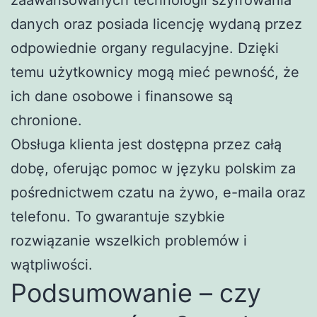
zaawansowanych technologii szyfrowania
danych oraz posiada licencję wydaną przez
odpowiednie organy regulacyjne. Dzięki
temu użytkownicy mogą mieć pewność, że
ich dane osobowe i finansowe są
chronione.
Obsługa klienta jest dostępna przez całą
dobę, oferując pomoc w języku polskim za
pośrednictwem czatu na żywo, e-maila oraz
telefonu. To gwarantuje szybkie
rozwiązanie wszelkich problemów i
wątpliwości.
Podsumowanie – czy