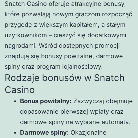
Snatch Casino oferuje atrakcyjne bonusy,
które pozwalają nowym graczom rozpocząć
przygodę z większym kapitałem, a stałym
użytkownikom – cieszyć się dodatkowymi
nagrodami. Wśród dostępnych promocji
znajdują się bonusy powitalne, darmowe
spiny oraz program lojalnościowy.
Rodzaje bonusów w Snatch
Casino
Bonus powitalny:
Zazwyczaj obejmuje
dopasowanie pierwszej wpłaty oraz
darmowe spiny na wybrane automaty.
Darmowe spiny:
Okazjonalne