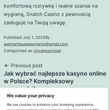
komfortową rozrywkę i realne szanse na
wygraną, Snatch Casino z pewnością
zasługuje na Twoją uwagę.
Published
July 1, 2025
By
weimarhausdesorients@gmail.com
Categorized as
Uncategorized
Previous post
Jak wybrać najlepsze kasyno online
w Polsce? Kompleksowy
przewodnik
We value your privacy
Next post
We use cookies to enhance your browsing experience,