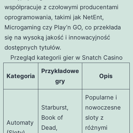
współpracuje z czołowymi producentami
oprogramowania, takimi jak NetEnt,
Microgaming czy Play’n GO, co przekłada
się na wysoką jakość i innowacyjność
dostępnych tytułów.
Przegląd kategorii gier w Snatch Casino
Przykładowe
Kategoria
Opis
gry
Popularne i
Starburst,
nowoczesne
Book of
sloty z
Automaty
Dead,
różnymi
(Sloty)