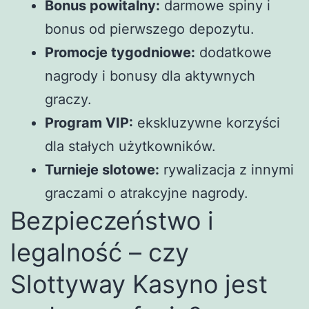
Bonus powitalny:
darmowe spiny i
bonus od pierwszego depozytu.
Promocje tygodniowe:
dodatkowe
nagrody i bonusy dla aktywnych
graczy.
Program VIP:
ekskluzywne korzyści
dla stałych użytkowników.
Turnieje slotowe:
rywalizacja z innymi
graczami o atrakcyjne nagrody.
Bezpieczeństwo i
legalność – czy
Slottyway Kasyno jest