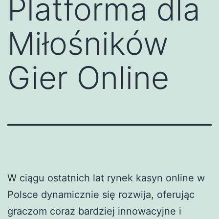
Platforma dla
Miłośników
Gier Online
W ciągu ostatnich lat rynek kasyn online w
Polsce dynamicznie się rozwija, oferując
graczom coraz bardziej innowacyjne i