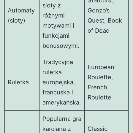
Starburst,
sloty z
Automaty
Gonzo’s
różnymi
(sloty)
Quest, Book
motywami i
of Dead
funkcjami
bonusowymi.
Tradycyjna
European
ruletka
Roulette,
Ruletka
europejska,
French
francuska i
Roulette
amerykańska.
Popularna gra
karciana z
Classic