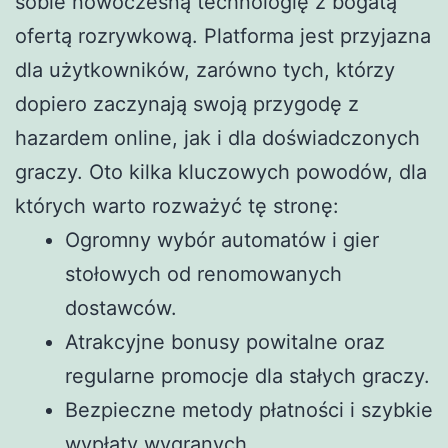
sobie nowoczesną technologię z bogatą
ofertą rozrywkową. Platforma jest przyjazna
dla użytkowników, zarówno tych, którzy
dopiero zaczynają swoją przygodę z
hazardem online, jak i dla doświadczonych
graczy. Oto kilka kluczowych powodów, dla
których warto rozważyć tę stronę:
Ogromny wybór automatów i gier
stołowych od renomowanych
dostawców.
Atrakcyjne bonusy powitalne oraz
regularne promocje dla stałych graczy.
Bezpieczne metody płatności i szybkie
wypłaty wygranych.