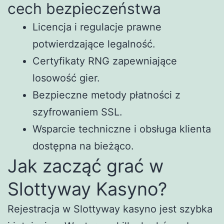
cech bezpieczeństwa
Licencja i regulacje prawne
potwierdzające legalność.
Certyfikaty RNG zapewniające
losowość gier.
Bezpieczne metody płatności z
szyfrowaniem SSL.
Wsparcie techniczne i obsługa klienta
dostępna na bieżąco.
Jak zacząć grać w
Slottyway Kasyno?
Rejestracja w Slottyway kasyno jest szybka