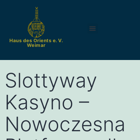
Vavada online casino w Polsce – rejestracja
Haus des Orients e. V.
Weimar
Slottyway
Kasyno –
Nowoczesna