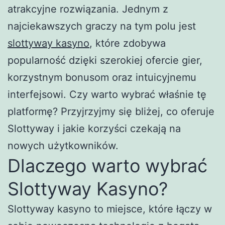
atrakcyjne rozwiązania. Jednym z
najciekawszych graczy na tym polu jest
slottyway kasyno
, które zdobywa
popularność dzięki szerokiej ofercie gier,
korzystnym bonusom oraz intuicyjnemu
interfejsowi. Czy warto wybrać właśnie tę
platformę? Przyjrzyjmy się bliżej, co oferuje
Slottyway i jakie korzyści czekają na
nowych użytkowników.
Dlaczego warto wybrać
Slottyway Kasyno?
Slottyway kasyno to miejsce, które łączy w