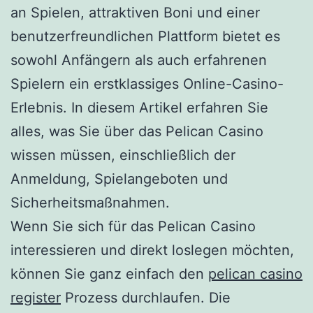
an Spielen, attraktiven Boni und einer
benutzerfreundlichen Plattform bietet es
sowohl Anfängern als auch erfahrenen
Spielern ein erstklassiges Online-Casino-
Erlebnis. In diesem Artikel erfahren Sie
alles, was Sie über das Pelican Casino
wissen müssen, einschließlich der
Anmeldung, Spielangeboten und
Sicherheitsmaßnahmen.
Wenn Sie sich für das Pelican Casino
interessieren und direkt loslegen möchten,
können Sie ganz einfach den
pelican casino
register
Prozess durchlaufen. Die