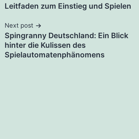
Leitfaden zum Einstieg und Spielen
Next post
Spingranny Deutschland: Ein Blick
hinter die Kulissen des
Spielautomatenphänomens