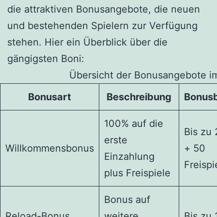
die attraktiven Bonusangebote, die neuen
und bestehenden Spielern zur Verfügung
stehen. Hier ein Überblick über die
gängigsten Boni:
Übersicht der Bonusangebote im
Bonusart
Beschreibung
Bonus
100% auf die
Bis zu
erste
Willkommensbonus
+ 50
Einzahlung
Freispi
plus Freispiele
Bonus auf
Reload-Bonus
weitere
Bis zu