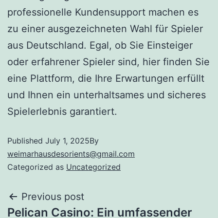
professionelle Kundensupport machen es
zu einer ausgezeichneten Wahl für Spieler
aus Deutschland. Egal, ob Sie Einsteiger
oder erfahrener Spieler sind, hier finden Sie
eine Plattform, die Ihre Erwartungen erfüllt
und Ihnen ein unterhaltsames und sicheres
Spielerlebnis garantiert.
Published
July 1, 2025
By
weimarhausdesorients@gmail.com
Categorized as
Uncategorized
Previous post
Pelican Casino: Ein umfassender