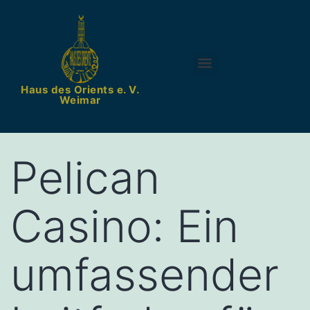
Vavada online casino w Polsce – rejestracja
Haus des Orients e. V.
Weimar
Pelican
Casino: Ein
umfassender