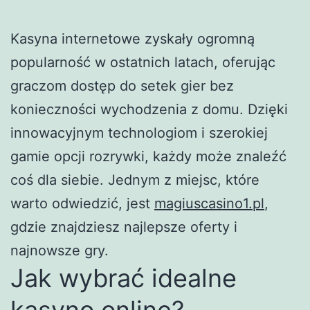
Kasyna internetowe zyskały ogromną
popularność w ostatnich latach, oferując
graczom dostęp do setek gier bez
konieczności wychodzenia z domu. Dzięki
innowacyjnym technologiom i szerokiej
gamie opcji rozrywki, każdy może znaleźć
coś dla siebie. Jednym z miejsc, które
warto odwiedzić, jest
magiuscasino1.pl
,
gdzie znajdziesz najlepsze oferty i
najnowsze gry.
Jak wybrać idealne