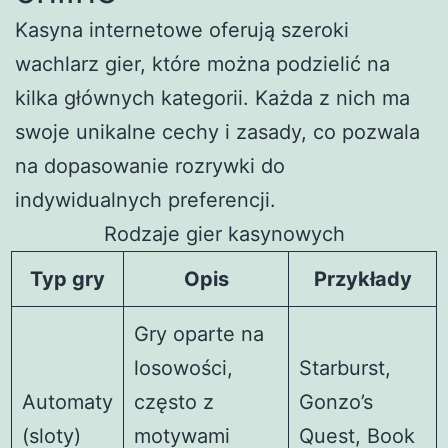
Kasyna internetowe oferują szeroki
wachlarz gier, które można podzielić na
kilka głównych kategorii. Każda z nich ma
swoje unikalne cechy i zasady, co pozwala
na dopasowanie rozrywki do
indywidualnych preferencji.
Rodzaje gier kasynowych
Typ gry
Opis
Przykłady
Gry oparte na
losowości,
Starburst,
Automaty
często z
Gonzo’s
(sloty)
motywami
Quest, Book