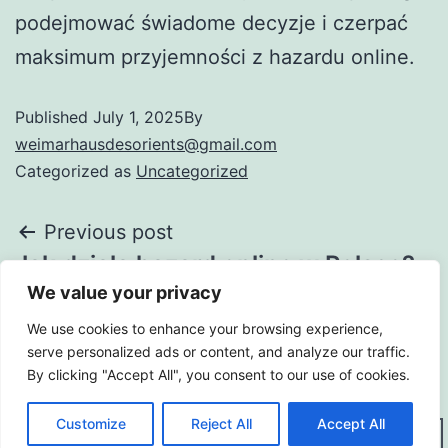
podejmować świadome decyzje i czerpać
maksimum przyjemności z hazardu online.
Published
July 1, 2025
By
weimarhausdesorients@gmail.com
Categorized as
Uncategorized
Previous post
Jak działa hazard online w Polsce?
Przewodnik po realiach i mitach
We value your privacy
We use cookies to enhance your browsing experience,
serve personalized ads or content, and analyze our traffic.
Next post
By clicking "Accept All", you consent to our use of cookies.
Jak wybrać kasyno online, które nie
zrujnuje Twojego portfela?
Customize
Reject All
Accept All
Dark Mode: