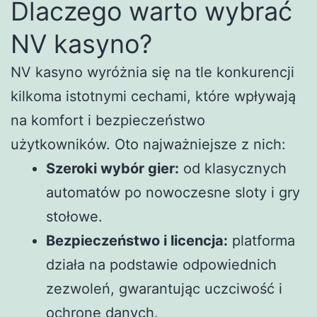
Dlaczego warto wybrać
NV kasyno?
NV kasyno wyróżnia się na tle konkurencji
kilkoma istotnymi cechami, które wpływają
na komfort i bezpieczeństwo
użytkowników. Oto najważniejsze z nich:
Szeroki wybór gier:
od klasycznych
automatów po nowoczesne sloty i gry
stołowe.
Bezpieczeństwo i licencja:
platforma
działa na podstawie odpowiednich
zezwoleń, gwarantując uczciwość i
ochronę danych.