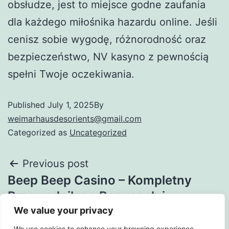
obsłudze, jest to miejsce godne zaufania
dla każdego miłośnika hazardu online. Jeśli
cenisz sobie wygodę, różnorodność oraz
bezpieczeństwo, NV kasyno z pewnością
spełni Twoje oczekiwania.
Published
July 1, 2025
By
weimarhausdesorients@gmail.com
Categorized as
Uncategorized
Previous post
Beep Beep Casino – Kompletny
Przewodnik po Bonusach i
Ofertach
We value your privacy
We use cookies to enhance your browsing experience,