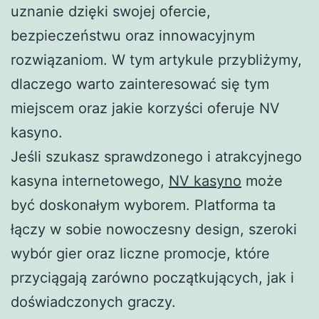
uznanie dzięki swojej ofercie,
bezpieczeństwu oraz innowacyjnym
rozwiązaniom. W tym artykule przybliżymy,
dlaczego warto zainteresować się tym
miejscem oraz jakie korzyści oferuje NV
kasyno.
Jeśli szukasz sprawdzonego i atrakcyjnego
kasyna internetowego,
NV kasyno
może
być doskonałym wyborem. Platforma ta
łączy w sobie nowoczesny design, szeroki
wybór gier oraz liczne promocje, które
przyciągają zarówno początkujących, jak i
doświadczonych graczy.