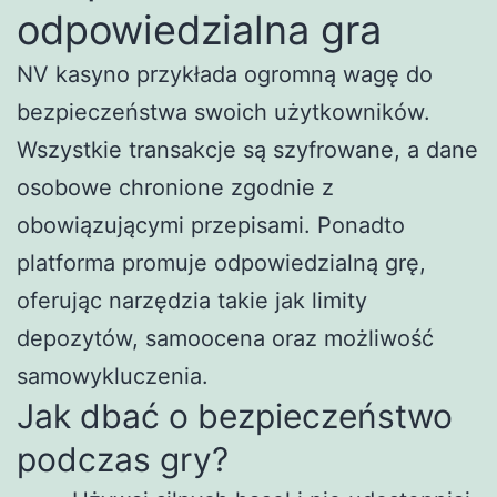
odpowiedzialna gra
NV kasyno przykłada ogromną wagę do
bezpieczeństwa swoich użytkowników.
Wszystkie transakcje są szyfrowane, a dane
osobowe chronione zgodnie z
obowiązującymi przepisami. Ponadto
platforma promuje odpowiedzialną grę,
oferując narzędzia takie jak limity
depozytów, samoocena oraz możliwość
samowykluczenia.
Jak dbać o bezpieczeństwo
podczas gry?