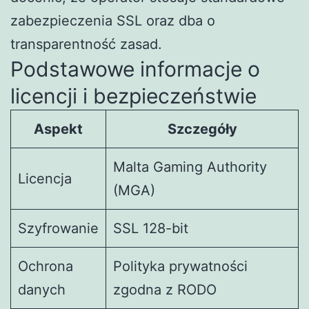
zabezpieczenia SSL oraz dba o
transparentność zasad.
Podstawowe informacje o
licencji i bezpieczeństwie
Aspekt
Szczegóły
Malta Gaming Authority
Licencja
(MGA)
Szyfrowanie
SSL 128-bit
Ochrona
Polityka prywatności
danych
zgodna z RODO