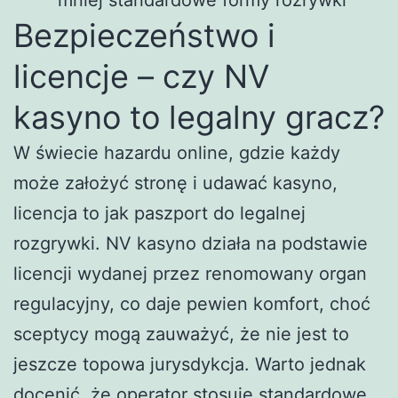
mniej standardowe formy rozrywki
Bezpieczeństwo i
licencje – czy NV
kasyno to legalny gracz?
W świecie hazardu online, gdzie każdy
może założyć stronę i udawać kasyno,
licencja to jak paszport do legalnej
rozgrywki. NV kasyno działa na podstawie
licencji wydanej przez renomowany organ
regulacyjny, co daje pewien komfort, choć
sceptycy mogą zauważyć, że nie jest to
jeszcze topowa jurysdykcja. Warto jednak
docenić, że operator stosuje standardowe