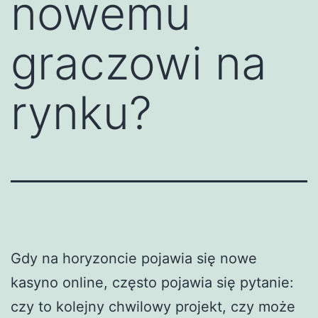
nowemu
graczowi na
rynku?
Gdy na horyzoncie pojawia się nowe
kasyno online, często pojawia się pytanie:
czy to kolejny chwilowy projekt, czy może