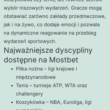
wybór niszowych wydarzeń. Gracze mogą
obstawiać zarówno zakłady przedmeczowe,
jak i na żywo, co dodaje emocji i pozwala
na dynamiczne reagowanie na przebieg
wydarzeń sportowych.
Najważniejsze dyscypliny
dostępne na Mostbet
Piłka nożna – ligi krajowe i
międzynarodowe
Tenis – turnieje ATP, WTA oraz
challengery
Koszykówka – NBA, Euroliga, ligi