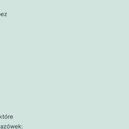
bez
które
kazówek: