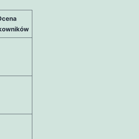
Ocena
kowników