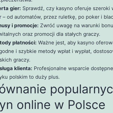
rta gier:
Sprawdź, czy kasyno oferuje szeroki
r – od automatów, przez ruletkę, po poker i bla
usy i promocje:
Zwróć uwagę na warunki bon
italnych oraz promocji dla stałych graczy.
tody płatności:
Ważne jest, aby kasyno oferow
odne i szybkie metody wpłat i wypłat, dostos
skich graczy.
ługa klienta:
Profesjonalne wsparcie dostępn
yku polskim to duży plus.
ównanie popularny
yn online w Polsce