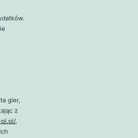
wydatków.
ie
a
ta gier,
ając z
pl.pl/
,
ich