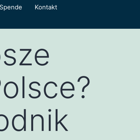
Spende
Kontakt
psze
Polsce?
odnik