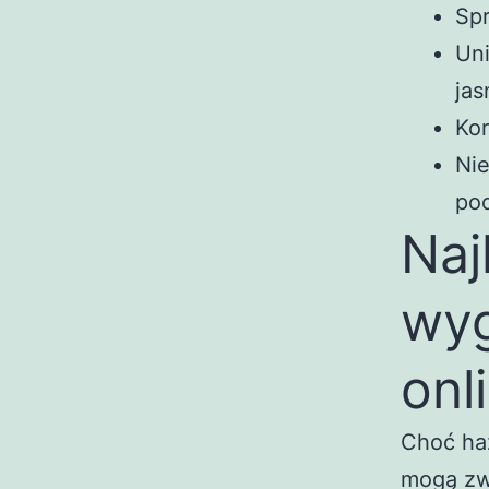
Spr
Uni
ja
Kor
Ni
pod
Naj
wyg
onl
Choć haz
mogą zw