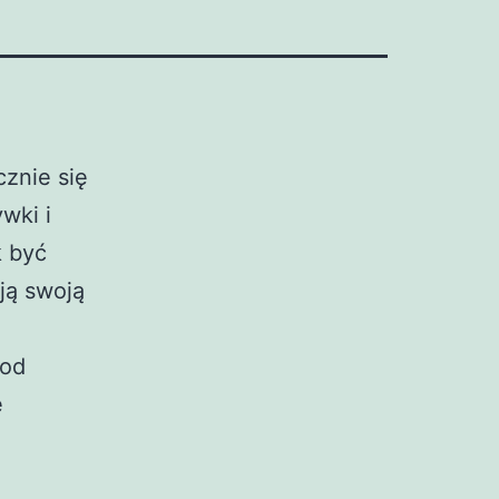
cznie się
wki i
k być
ją swoją
pod
e