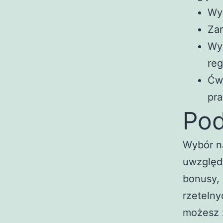
Wyb
Zar
Wyk
reg
Ćwi
pra
Po
Wybór n
uwzględn
bonusy, 
rzetelny
możesz 