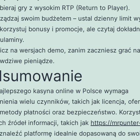
ieraj gry z wysokim RTP (Return to Player).
ządzaj swoim budżetem – ustal dzienny limit 
orzystuj bonusy i promocje, ale czytaj dokładn
ulaminy.
cz na wersjach demo, zanim zaczniesz grać n
wdziwe pieniądze.
dsumowanie
ajlepszego kasyna online w Polsce wymaga
ienia wielu czynników, takich jak licencja, ofer
metody płatności oraz bezpieczeństwo. Korzyst
ch źródeł informacji, takich jak
https://mrpunter-
znaleźć platformę idealnie dopasowaną do swo