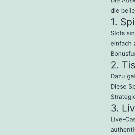
Die Ausw
die beli
1. Sp
Slots si
einfach
Bonusfu
2. Ti
Dazu geh
Diese Sp
Strategi
3. Li
Live-Cas
authenti