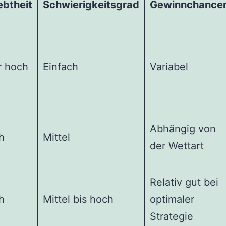
ebtheit
Schwierigkeitsgrad
Gewinnchance
r hoch
Einfach
Variabel
Abhängig von
h
Mittel
der Wettart
Relativ gut bei
h
Mittel bis hoch
optimaler
Strategie