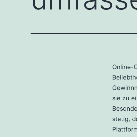
Online-C
Beliebth
Gewinnm
sie zu e
Besonde
stetig, 
Plattfor