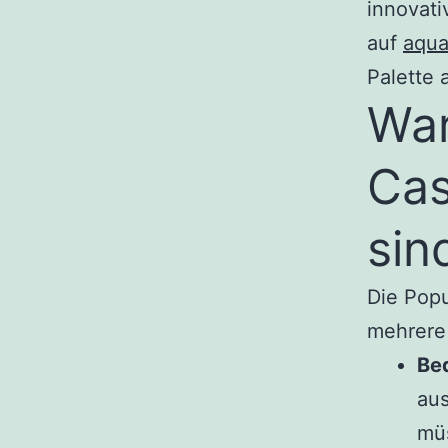
innovati
auf
aqu
Palette 
War
Cas
sin
Die Popu
mehrere 
Be
aus
mü