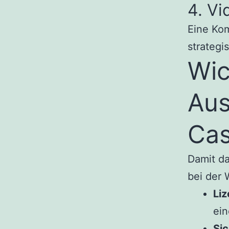
4. Vi
Eine Kom
strategi
Wic
Aus
Cas
Damit da
bei der 
Liz
ein
Sic