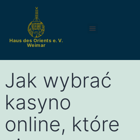
Vavada online casino w Polsce – rejestracja
Haus des Orients e. V.
Weimar
Jak wybrać
kasyno
online, które