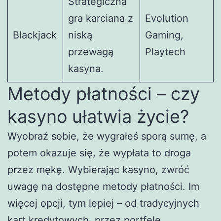
Strategiczna
gra karciana z
Evolution
Blackjack
niską
Gaming,
przewagą
Playtech
kasyna.
Metody płatności – czy
kasyno ułatwia życie?
Wyobraź sobie, że wygrałeś sporą sumę, a
potem okazuje się, że wypłata to droga
przez mękę. Wybierając kasyno, zwróć
uwagę na dostępne metody płatności. Im
więcej opcji, tym lepiej – od tradycyjnych
kart kredytowych, przez portfele