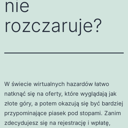
nie
rozczaruje?
W świecie wirtualnych hazardów łatwo
natknąć się na oferty, które wyglądają jak
złote góry, a potem okazują się być bardziej
przypominające piasek pod stopami. Zanim
zdecydujesz się na rejestrację i wpłatę,