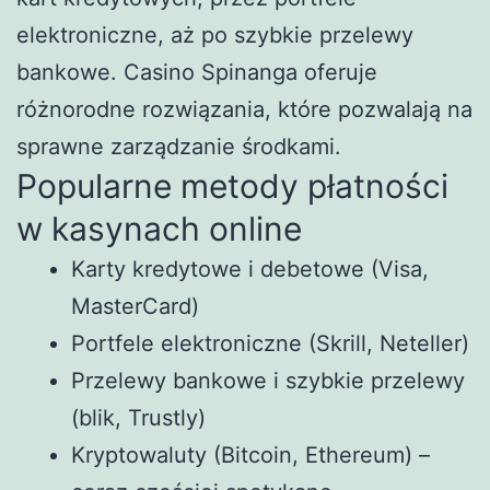
elektroniczne, aż po szybkie przelewy
bankowe. Casino Spinanga oferuje
różnorodne rozwiązania, które pozwalają na
sprawne zarządzanie środkami.
Popularne metody płatności
w kasynach online
Karty kredytowe i debetowe (Visa,
MasterCard)
Portfele elektroniczne (Skrill, Neteller)
Przelewy bankowe i szybkie przelewy
(blik, Trustly)
Kryptowaluty (Bitcoin, Ethereum) –