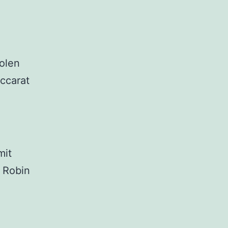
olen
ccarat
mit
d Robin