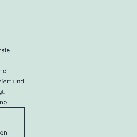
rste
und
ziert und
gt.
ino
gen