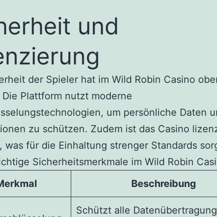
herheit und
enzierung
erheit der Spieler hat im Wild Robin Casino obe
t. Die Plattform nutzt moderne
üsselungstechnologien, um persönliche Daten 
ionen zu schützen. Zudem ist das Casino lizen
t, was für die Einhaltung strenger Standards sor
chtige Sicherheitsmerkmale im Wild Robin Cas
Merkmal
Beschreibung
Schützt alle Datenübertragun