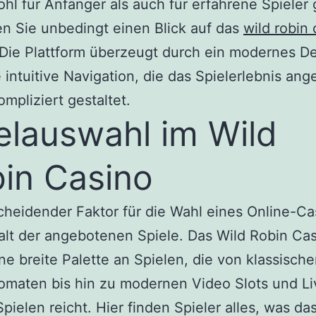
hl für Anfänger als auch für erfahrene Spieler
lten Sie unbedingt einen Blick auf das
wild robin 
Die Plattform überzeugt durch ein modernes D
 intuitive Navigation, die das Spielerlebnis an
mpliziert gestaltet.
elauswahl im Wild
in Casino
cheidender Faktor für die Wahl eines Online-Cas
falt der angebotenen Spiele. Das Wild Robin Ca
ine breite Palette an Spielen, die von klassisch
omaten bis hin zu modernen Video Slots und Li
pielen reicht. Hier finden Spieler alles, was da