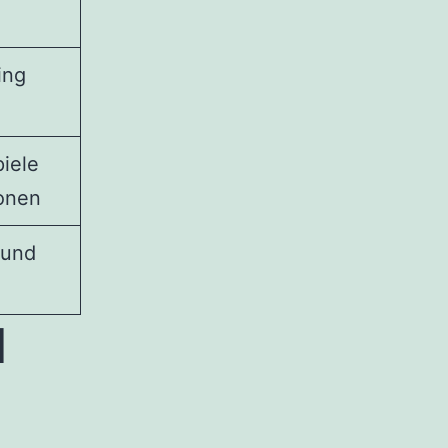
ing
iele
onen
 und
d