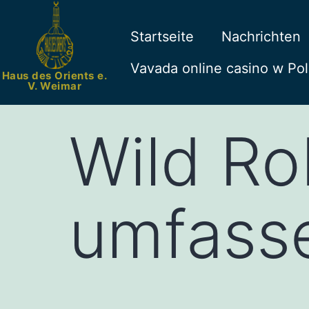
Startseite
Nachrichten
Vavada online casino w Pols
Haus des Orients e.
V. Weimar
Wild Ro
umfasse