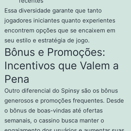
recentes
Essa diversidade garante que tanto
jogadores iniciantes quanto experientes
encontrem opções que se encaixem em
seu estilo e estratégia de jogo.
Bônus e Promoções:
Incentivos que Valem a
Pena
Outro diferencial do Spinsy são os bônus
generosos e promoções frequentes. Desde
o bônus de boas-vindas até ofertas
semanais, o cassino busca manter o
engajamento dos usuários e aumentar suas