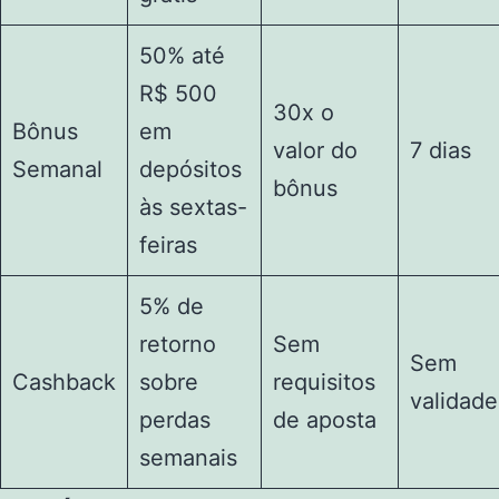
50% até
R$ 500
30x o
Bônus
em
valor do
7 dias
Semanal
depósitos
bônus
às sextas-
feiras
5% de
retorno
Sem
Sem
Cashback
sobre
requisitos
validade
perdas
de aposta
semanais