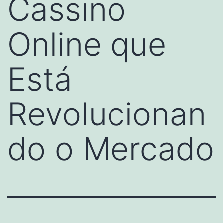
Cassino
Online que
Está
Revolucionan
do o Mercado