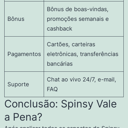
Bônus de boas-vindas,
Bônus
promoções semanais e
cashback
Cartões, carteiras
Pagamentos
eletrônicas, transferências
bancárias
Chat ao vivo 24/7, e-mail,
Suporte
FAQ
Conclusão: Spinsy Vale
a Pena?