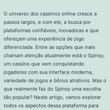
O universo dos cassinos online cresce a
passos largos, e com ele, a busca por
plataformas confiáveis, inovadoras e que
ofereçam uma experiência de jogo
diferenciada. Entre as opções que mais
chamam atenção atualmente está o Spinsy,
um cassino que vem conquistando
jogadores com sua interface moderna,
variedade de jogos e bônus atrativos. Mas o
que realmente faz do Spinsy uma escolha
tão popular? Neste artigo, vamos explorar
todos os aspectos dessa plataforma para