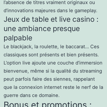
l’absence de titres vraiment originaux ou
d’innovations majeures dans le gameplay.
Jeux de table et live casino :
une ambiance presque
palpable
Le blackjack, la roulette, le baccarat… Ces
classiques sont présents et bien présents.
L’option live ajoute une couche d’immersion
bienvenue, même si la qualité du streaming
peut parfois faire des siennes, rappelant
que la connexion internet reste le nerf de la
guerre dans ce domaine.
Bonus et promotions :