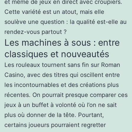
et même de jeux en direct avec croupiers.
Cette variété est un atout, mais elle
soulève une question : la qualité est-elle au
rendez-vous partout ?
Les machines à sous : entre
classiques et nouveautés
Les rouleaux tournent sans fin sur Roman
Casino, avec des titres qui oscillent entre
les incontournables et des créations plus
récentes. On pourrait presque comparer ces
jeux à un buffet à volonté où l’on ne sait
plus où donner de la tête. Pourtant,
certains joueurs pourraient regretter