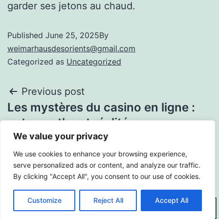
garder ses jetons au chaud.
Published
June 25, 2025
By
weimarhausdesorients@gmail.com
Categorized as
Uncategorized
Previous post
Les mystères du casino en ligne :
entre mythe et réalité
We value your privacy
Next post
We use cookies to enhance your browsing experience,
serve personalized ads or content, and analyze our traffic.
Aphrodite Casino : Une Analyse
By clicking "Accept All", you consent to our use of cookies.
Complète de cette Plateforme de
Jeu en Ligne
Customize
Reject All
Accept All
Dark Mode: