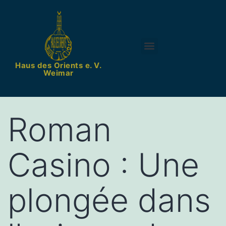
Vavada online casino w Polsce – rejestracja
Haus des Orients e. V.
Weimar
Roman
Casino : Une
plongée dans