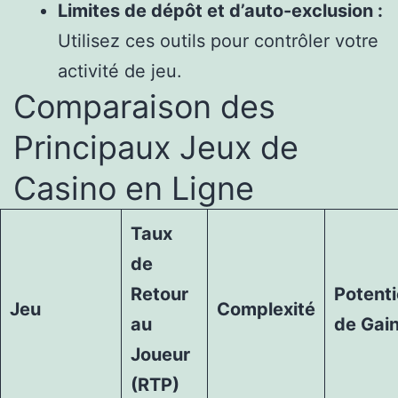
Limites de dépôt et d’auto-exclusion :
Utilisez ces outils pour contrôler votre
activité de jeu.
Comparaison des
Principaux Jeux de
Casino en Ligne
Taux
de
Retour
Potenti
Jeu
Complexité
au
de Gai
Joueur
(RTP)