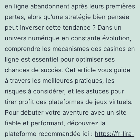
en ligne abandonnent après leurs premières
pertes, alors qu’une stratégie bien pensée
peut inverser cette tendance ? Dans un
univers numérique en constante évolution,
comprendre les mécanismes des casinos en
ligne est essentiel pour optimiser ses
chances de succès. Cet article vous guide
à travers les meilleures pratiques, les
risques à considérer, et les astuces pour
tirer profit des plateformes de jeux virtuels.
Pour débuter votre aventure avec un site
fiable et performant, découvrez la
plateforme recommandée ici :
https://fr-lira-