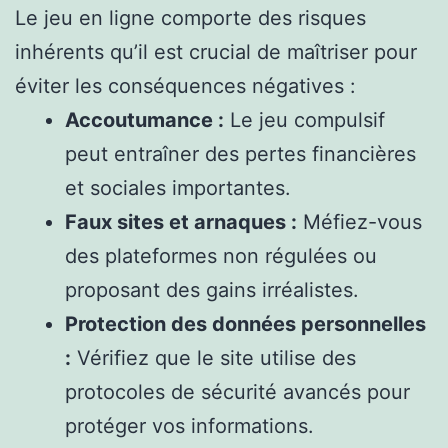
Le jeu en ligne comporte des risques
inhérents qu’il est crucial de maîtriser pour
éviter les conséquences négatives :
Accoutumance :
Le jeu compulsif
peut entraîner des pertes financières
et sociales importantes.
Faux sites et arnaques :
Méfiez-vous
des plateformes non régulées ou
proposant des gains irréalistes.
Protection des données personnelles
:
Vérifiez que le site utilise des
protocoles de sécurité avancés pour
protéger vos informations.