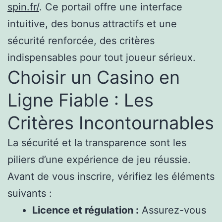
spin.fr/
. Ce portail offre une interface
intuitive, des bonus attractifs et une
sécurité renforcée, des critères
indispensables pour tout joueur sérieux.
Choisir un Casino en
Ligne Fiable : Les
Critères Incontournables
La sécurité et la transparence sont les
piliers d’une expérience de jeu réussie.
Avant de vous inscrire, vérifiez les éléments
suivants :
Licence et régulation :
Assurez-vous