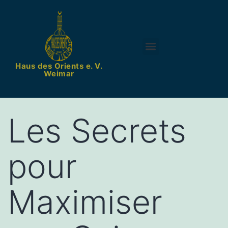
Vavada online casino w Polsce – rejestracja
Haus des Orients e. V.
Weimar
Les Secrets
pour
Maximiser