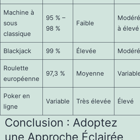
Machine à
95 % –
Modér
sous
Faible
98 %
à élevé
classique
Blackjack
99 %
Élevée
Modér
Roulette
97,3 %
Moyenne
Variabl
européenne
Poker en
Variable
Très élevée
Élevé
ligne
Conclusion : Adoptez
une Approche Éclairée