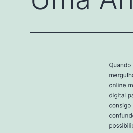
Quando s
mergulha
online m
digital 
consigo
confund
possibil