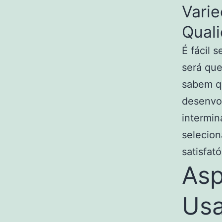
Vari
Qual
É fácil 
será qu
sabem qu
desenvol
intermi
selecion
satisfató
Asp
Usa