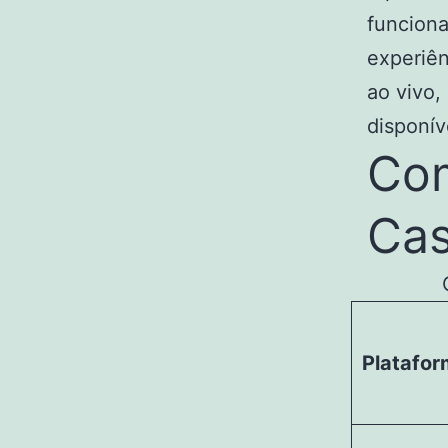
funciona
experiên
ao vivo,
disponív
Com
Cas
Platafo