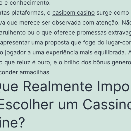
mo e conhecimento.
ntas plataformas, o
casibom casino
surge como
iva que merece ser observada com atenção. Não
arulhento ou o que oferece promessas extrava
 apresentar uma proposta que foge do lugar-c
o jogador a uma experiência mais equilibrada. A
 que reluz é ouro, e o brilho dos bônus gener
conder armadilhas.
ue Realmente Impo
Escolher um Cassin
ine?