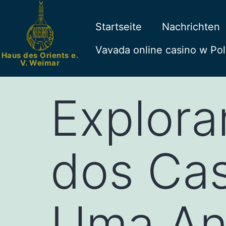
Startseite
Nachrichten
Vavada online casino w Pols
Haus des Orients e.
V. Weimar
Explora
dos Cas
Uma Aná