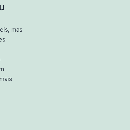
u
veis, mas
es
a
em
 mais