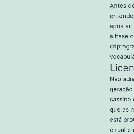
Antes de
entender
apostar.
a base q
criptogr
vocabulá
Lice
Não adia
geração 
cassino 
que as r
está pro
é real e 