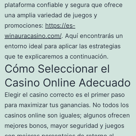
plataforma confiable y segura que ofrece
una amplia variedad de juegos y
promociones:
https://es-
winauracasino.com/
. Aquí encontrarás un
entorno ideal para aplicar las estrategias
que te explicaremos a continuación.
Cómo Seleccionar el
Casino Online Adecuado
Elegir el casino correcto es el primer paso
para maximizar tus ganancias. No todos los
casinos online son iguales; algunos ofrecen
mejores bonos, mayor seguridad y juegos