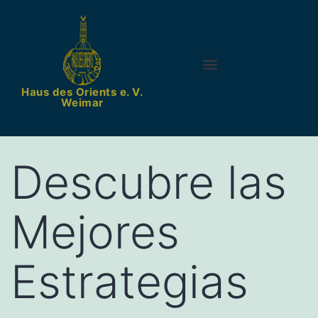
Vavada online casino w Polsce – rejestracja
Haus des Orients e. V.
Weimar
Descubre las
Mejores
Estrategias