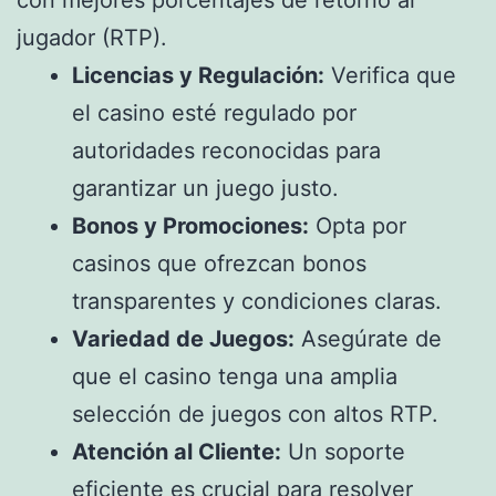
con mejores porcentajes de retorno al
jugador (RTP).
Licencias y Regulación:
Verifica que
el casino esté regulado por
autoridades reconocidas para
garantizar un juego justo.
Bonos y Promociones:
Opta por
casinos que ofrezcan bonos
transparentes y condiciones claras.
Variedad de Juegos:
Asegúrate de
que el casino tenga una amplia
selección de juegos con altos RTP.
Atención al Cliente:
Un soporte
eficiente es crucial para resolver