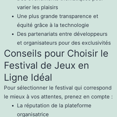
varier les plaisirs
Une plus grande transparence et
équité grâce à la technologie
Des partenariats entre développeurs
et organisateurs pour des exclusivités
Conseils pour Choisir le
Festival de Jeux en
Ligne Idéal
Pour sélectionner le festival qui correspond
le mieux à vos attentes, prenez en compte :
La réputation de la plateforme
organisatrice