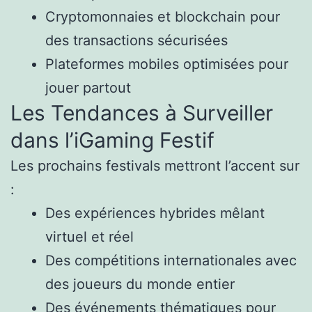
Cryptomonnaies et blockchain pour
des transactions sécurisées
Plateformes mobiles optimisées pour
jouer partout
Les Tendances à Surveiller
dans l’iGaming Festif
Les prochains festivals mettront l’accent sur
:
Des expériences hybrides mêlant
virtuel et réel
Des compétitions internationales avec
des joueurs du monde entier
Des événements thématiques pour