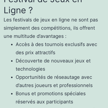
Ligne ?
Les festivals de jeux en ligne ne sont pas
simplement des compétitions, ils offrent
une multitude d’avantages :
Accès à des tournois exclusifs avec
des prix attractifs
Découverte de nouveaux jeux et
technologies
Opportunités de réseautage avec
d’autres joueurs et professionnels
Bonus et promotions spéciales
réservés aux participants