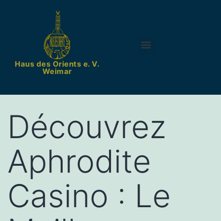
Vavada online casino w Polsce – rejestracja
Haus des Orients e. V.
Weimar
Découvrez
Aphrodite
Casino : Le