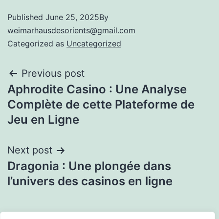
Published
June 25, 2025
By
weimarhausdesorients@gmail.com
Categorized as
Uncategorized
Previous post
Aphrodite Casino : Une Analyse
Complète de cette Plateforme de
Jeu en Ligne
Next post
Dragonia : Une plongée dans
l’univers des casinos en ligne