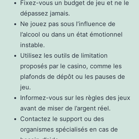
Fixez-vous un budget de jeu et ne le
dépassez jamais.
Ne jouez pas sous l’influence de
l’alcool ou dans un état émotionnel
instable.
Utilisez les outils de limitation
proposés par le casino, comme les
plafonds de dépôt ou les pauses de
jeu.
Informez-vous sur les règles des jeux
avant de miser de l’argent réel.
Contactez le support ou des
organismes spécialisés en cas de