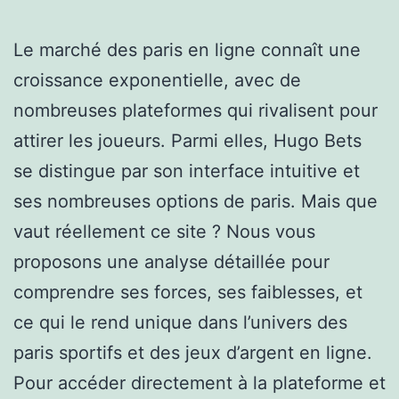
Le marché des paris en ligne connaît une
croissance exponentielle, avec de
nombreuses plateformes qui rivalisent pour
attirer les joueurs. Parmi elles, Hugo Bets
se distingue par son interface intuitive et
ses nombreuses options de paris. Mais que
vaut réellement ce site ? Nous vous
proposons une analyse détaillée pour
comprendre ses forces, ses faiblesses, et
ce qui le rend unique dans l’univers des
paris sportifs et des jeux d’argent en ligne.
Pour accéder directement à la plateforme et