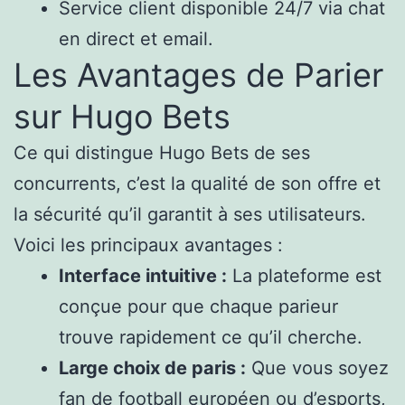
Service client disponible 24/7 via chat
en direct et email.
Les Avantages de Parier
sur Hugo Bets
Ce qui distingue Hugo Bets de ses
concurrents, c’est la qualité de son offre et
la sécurité qu’il garantit à ses utilisateurs.
Voici les principaux avantages :
Interface intuitive :
La plateforme est
conçue pour que chaque parieur
trouve rapidement ce qu’il cherche.
Large choix de paris :
Que vous soyez
fan de football européen ou d’esports,