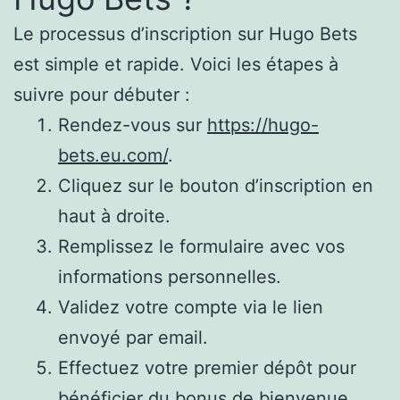
Le processus d’inscription sur Hugo Bets
est simple et rapide. Voici les étapes à
suivre pour débuter :
Rendez-vous sur
https://hugo-
bets.eu.com/
.
Cliquez sur le bouton d’inscription en
haut à droite.
Remplissez le formulaire avec vos
informations personnelles.
Validez votre compte via le lien
envoyé par email.
Effectuez votre premier dépôt pour
bénéficier du bonus de bienvenue.