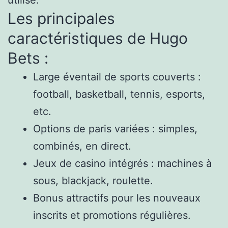
utilisé.
Les principales
caractéristiques de Hugo
Bets :
Large éventail de sports couverts :
football, basketball, tennis, esports,
etc.
Options de paris variées : simples,
combinés, en direct.
Jeux de casino intégrés : machines à
sous, blackjack, roulette.
Bonus attractifs pour les nouveaux
inscrits et promotions régulières.