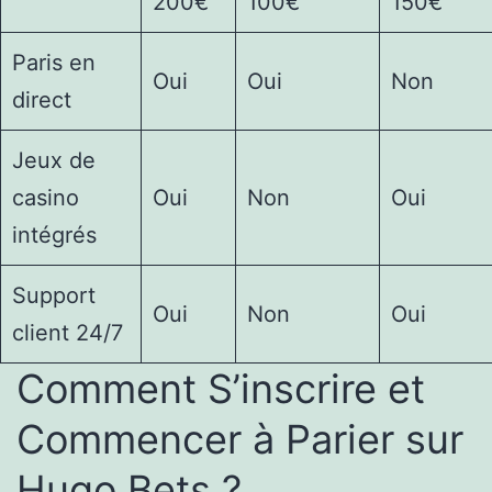
200€
100€
150€
Paris en
Oui
Oui
Non
direct
Jeux de
casino
Oui
Non
Oui
intégrés
Support
Oui
Non
Oui
client 24/7
Comment S’inscrire et
Commencer à Parier sur
Hugo Bets ?