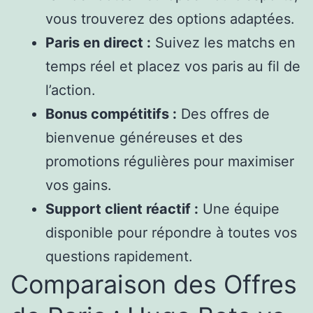
vous trouverez des options adaptées.
Paris en direct :
Suivez les matchs en
temps réel et placez vos paris au fil de
l’action.
Bonus compétitifs :
Des offres de
bienvenue généreuses et des
promotions régulières pour maximiser
vos gains.
Support client réactif :
Une équipe
disponible pour répondre à toutes vos
questions rapidement.
Comparaison des Offres