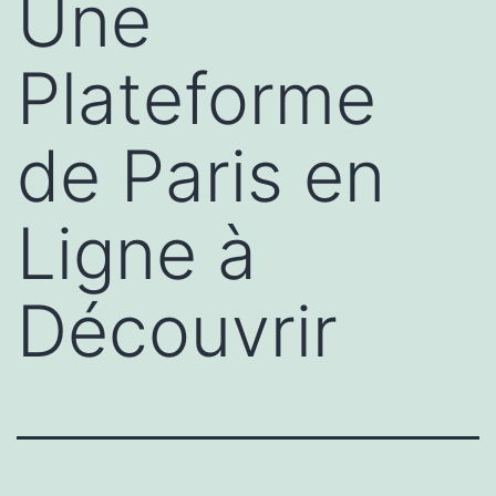
Une
Plateforme
de Paris en
Ligne à
Découvrir