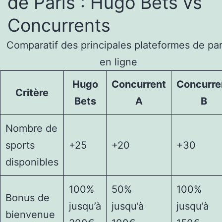
de Paris : Hugo Bets vs
Concurrents
Comparatif des principales plateformes de par
en ligne
Hugo
Concurrent
Concurre
Critère
Bets
A
B
Nombre de
sports
+25
+20
+30
disponibles
100%
50%
100%
Bonus de
jusqu’à
jusqu’à
jusqu’à
bienvenue