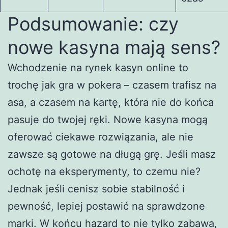
Podsumowanie: czy
nowe kasyna mają sens?
Wchodzenie na rynek kasyn online to
trochę jak gra w pokera – czasem trafisz na
asa, a czasem na kartę, która nie do końca
pasuje do twojej ręki. Nowe kasyna mogą
oferować ciekawe rozwiązania, ale nie
zawsze są gotowe na długą grę. Jeśli masz
ochotę na eksperymenty, to czemu nie?
Jednak jeśli cenisz sobie stabilność i
pewność, lepiej postawić na sprawdzone
marki. W końcu hazard to nie tylko zabawa,