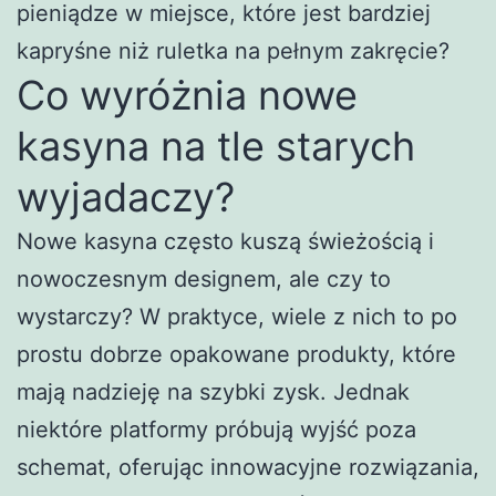
pieniądze w miejsce, które jest bardziej
kapryśne niż ruletka na pełnym zakręcie?
Co wyróżnia nowe
kasyna na tle starych
wyjadaczy?
Nowe kasyna często kuszą świeżością i
nowoczesnym designem, ale czy to
wystarczy? W praktyce, wiele z nich to po
prostu dobrze opakowane produkty, które
mają nadzieję na szybki zysk. Jednak
niektóre platformy próbują wyjść poza
schemat, oferując innowacyjne rozwiązania,