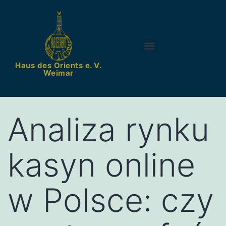
Vavada online casino w Polsce – rejestracja
Haus des Orients e. V.
Weimar
Analiza rynku
kasyn online
w Polsce: czy