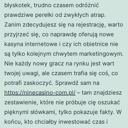
błyskotek, trudno czasem odróżnić
prawdziwe perełki od zwykłych atrap.
Zanim zdecydujesz się na rejestrację, warto
przyjrzeć się, co naprawdę oferują nowe
kasyna internetowe i czy ich obietnice nie
są tylko kolejnym chwytem marketingowym.
Nie każdy nowy gracz na rynku jest wart
twojej uwagi, ale czasem trafia się coś, co
potrafi zaskoczyć. Sprawdź sam na
https://ninecasino-com.pl/
– tam znajdziesz
zestawienie, które nie próbuje cię oszukać
pięknymi słówkami, tylko pokazuje fakty. W
końcu, kto chciałby inwestować czas i