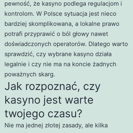
pewność, że kasyno podlega regulacjom i
kontrolom. W Polsce sytuacja jest nieco
bardziej skomplikowana, a lokalne prawo
potrafi przyprawić o ból głowy nawet
doświadczonych operatorów. Dlatego warto
sprawdzić, czy wybrane kasyno działa
legalnie i czy nie ma na koncie żadnych
poważnych skarg.
Jak rozpoznać, czy
kasyno jest warte
twojego czasu?
Nie ma jednej złotej zasady, ale kilka